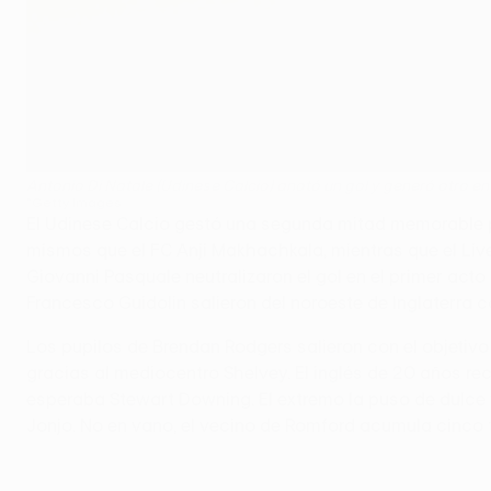
Antonio Di Natale (Udinese Calcio) anotó un gol y generó otro en
©Getty Images
El Udinese Calcio gestó una segunda mitad memorable pa
mismos que el FC Anji Makhachkala, mientras que el Live
Giovanni Pasquale neutralizaron el gol en el primer act
Francesco Guidolin salieron del noroeste de Inglaterra co
Los pupilos de Brendan Rodgers salieron con el objetiv
gracias al mediocentro Shelvey. El inglés de 20 años reci
esperaba Stewart Downing. El extremo la puso de dulce 
Jonjo. No en vano, el vecino de Romford acumula cinco t