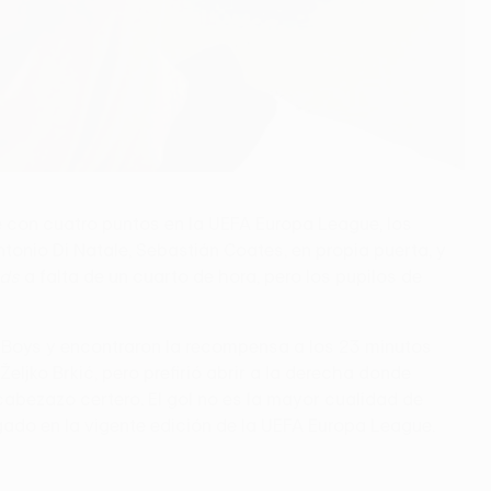
 con cuatro puntos en la UEFA Europa League, los
tonio Di Natale, Sebastián Coates, en propia puerta, y
eds
a falta de un cuarto de hora, pero los pupilos de
ng Boys y encontraron la recompensa a los 23 minutos
eljko Brkić, pero prefirió abrir a la derecha donde
abezazo certero. El gol no es la mayor cualidad de
egado en la vigente edición de la UEFA Europa League.