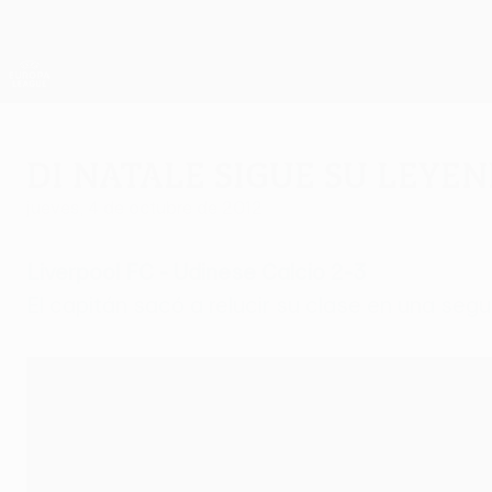
Saltar
al
contenido
UEFA Europa League oficial
principal
Resultados y estadísticas de fútbol en directo
UEFA Europa League
Di Natale sigue su leye
jueves, 4 de octubre de 2012
Liverpool FC - Udinese Calcio 2-3
El capitán sacó a relucir su clase en una seg