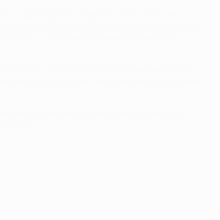
ezó a gestar aprovechando un centro del recién
ditos a los del este de Italia. El propio Lazzari cerró
provechó la coyuntura para ampliar el electrónico
ló el esférico con envoltorio y todo para que el zurdo
eranzas a los de Rodgers con un libre directo ejecutado
s que el Liverpool, con tres en tercera posición,
 Udinese.