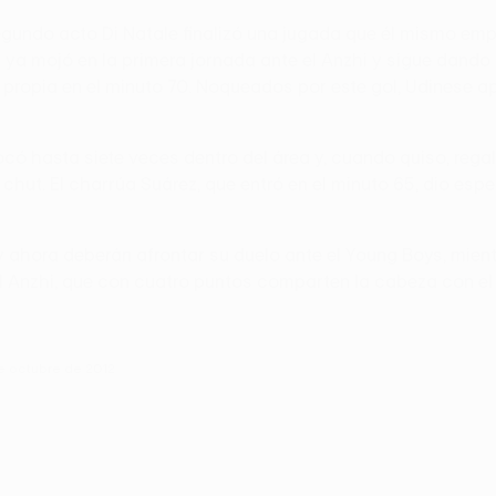
gundo acto Di Natale finalizó una jugada que él mismo emp
ya mojó en la primera jornada ante el Anzhi y sigue dando ré
n propia en el minuto 70. Noqueados por este gol, Udinese a
a tocó hasta siete veces dentro del área y, cuando quiso, rega
 chut. El charrúa Suárez, que entró en el minuto 65, dio esp
 ahora deberán afrontar su duelo ante el Young Boys, mientra
 el Anzhi, que con cuatro puntos comparten la cabeza con el
de octubre de 2012