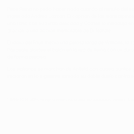
Pepe Reina no pudo hacer nada cuando al minuto del se
ingresado Andrea Lazzari. El capitán de los transalpinos 
una falta con su zurda delicada y Coates lo introdujo e
gracias a una acción memorable de Di Natale.
El ídolo del Friuli meció una pelota larga de Willians, l
Pasquale alojase el balón en la red de Reina con un duro
de forma precisa.
Los italianos se marchan de Anfield con cuatro puntos y
iniciarán en la siguiente jornada su doble duelo contra
© 1998-2026 UEFA. All rights reserved.
Última actualización: viernes, 5 