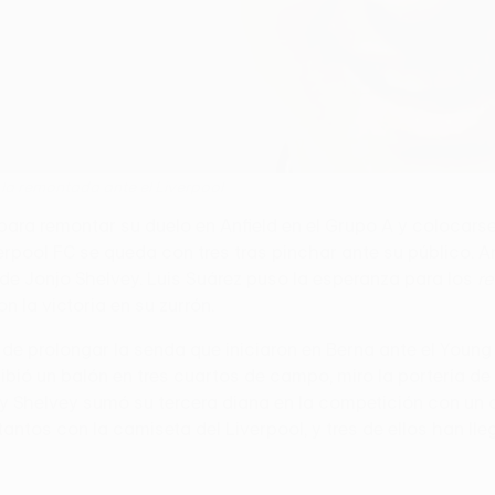
 la remontada ante el Liverpool
ra remontar su duelo en Anfield en el Grupo A y colocarse
rpool FC se queda con tres tras pinchar ante su público. An
o de Jonjo Shelvey. Luis Suárez puso la esperanza para los
r
n la victoria en su zurrón.
o de prolongar la senda que iniciaron en Berna ante el You
bió un balón en tres cuartos de campo, miro la portería de Ž
y Shelvey sumó su tercera diana en la competición con un c
antos con la camiseta del Liverpool, y tres de ellos han ll