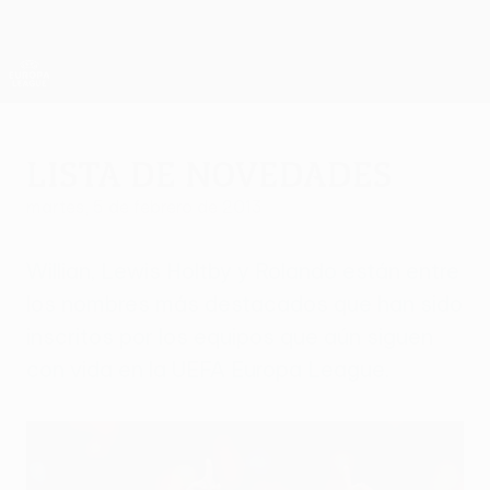
Saltar
al
contenido
UEFA Europa League oficial
Consíguela
principal
Resultados y estadísticas de fútbol en directo
UEFA Europa League
Lista de novedades
martes, 5 de febrero de 2013
Willian, Lewis Holtby y Rolando están entre
los nombres más destacados que han sido
inscritos por los equipos que aún siguen
con vida en la UEFA Europa League.