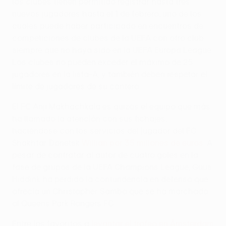
los clubes tienen permitido registrar hasta tres
nuevos jugadores hasta el 1 de febrero, uno de los
cuales puede haber participado en encuentros de
competiciones de clubes de la UEFA con otro club
siempre que no haya sido en la UEFA Europa League.
Los clubes no pueden exceder el máximo de 25
jugadores en la lista-A, y también deben respetar el
límite de jugadores de su cantera.
El FC Anji Makhachkala es quizás el equipo que más
ha llamado la atención con sus fichajes,
haciéndose con los servicios del jugador del FC
Shakhtar Donetsk
Willian por 35 millones de euros
. A
pesar de contratar al autor de cuatro goles en la
fase de grupos de la UEFA Champions League, Guus
Hiddink ha perdido la contundencia en defensa que
ofrecía un Christopher Samba que se ha marchado
al Queens Park Rangers FC.
Entre los favoritos a
levantar el trofeo en Ámsterdam