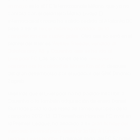
en mayo
está el FC Internazionale Milano, que ya no
contará con el delantero Marko Livaja. El
internacional croata ha salido cedido al Atalanta BC
pese a ser el
tercer máximo anotador de la
competición con cuatro goles
. Otro que no está en el
plantel del Inter es
Wesley Sneijder, vendido al
Galatasaray AŞ
, y
Coutinho, que se ha ido al
Liverpool FC
. Las opciones de los
nerazzurri
pasarán por la calidad de Mateo Kovačić
después
del gran desembolso por el jugador del GNK Dinamo
Zagreb.
Mientras que el Liverpool no ha podido inscribir a
Coutinho o la también adquisición de enero Daniel
Sturridge para lo que resta de torneo europeo de la
campaña 2012/13. El Tottenham Hotspur FC, rival en
la Premier League, ha añadido a su
gran fichaje del
mercado invernal para disputar la UEFA Europa
League, Lewis Holtby
. El alemán llegó del FC Schalke