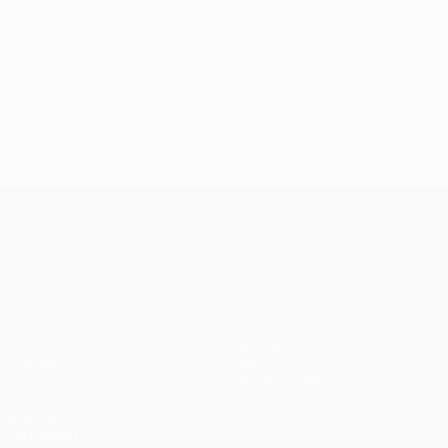
© 1998-2026 UEFA. All rights reserved.
Última actualización: lunes, 4 de marzo de 2013
UEFA Europa League
Partidos
Equipos
UEFA.tv
Noticias
Sorteos
Historia
Gaming
Sobre
Datos
Tienda (clubes)
VISITE
TAMBIÉN