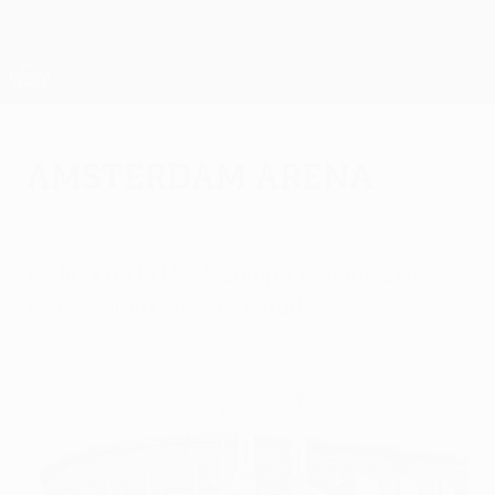
Saltar
al
contenido
UEFA Europa League oficial
Consíguela
principal
Resultados y estadísticas de fútbol en directo
UEFA Europa League
Amsterdam ArenA
miércoles, 27 de febrero de 2013
La final de la UEFA Europa League 2012/13
se celebrará en este estadio.