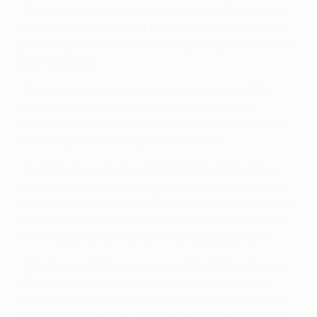
• El Amsterdam ArenA fue el primero en Europa con
techo retráctil que tarda 20 minutos en ponerse o
quitarse. Está formado por dos partes, cada una de
520 toneladas.
• El Amsterdam ArenA acogió la final de la UEFA
Champions League de 1998, cuando Predrag
Mijatović marcó el único tanto para el Real Madrid
CF de Jupp Heynckes ante la Juventus.
• También fue sede de la UEFA EURO 2000. Allí se
disputaron tres encuentros de la fase de grupos, la
victoria de Portugal ante Turquía en cuartos de final
y la semifinal entre Holanda e Italia que se llevaron
los transalpinos por 3-1 en la tanda de penaltis.
• Tina Turner, Michael Jackson, The Rolling Stones,
U2 o Madonna han actuado en el estadio, pero
ningún grupo de música ha logrado lo del conjunto
holandés De Toppers. No consiguió llegar a la final