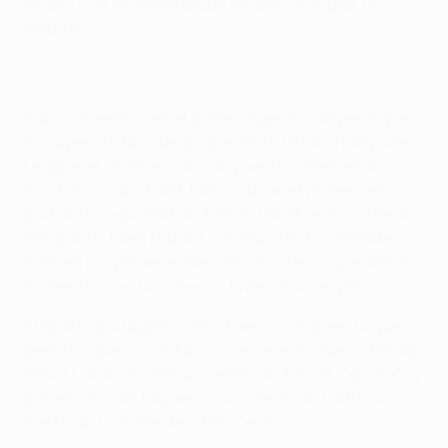
acabó con las esperanzas locales de lograr un
empate.
Tras convertirse en el primer vigente campeón que
no supera la fase de grupos de la UEFA Champions
League, el Chelsea salió dispuesto a demostrar
muchas cosas. Frank Lampard fue el primero en
probar la seguridad de Tomáš Vaclík en la portería
del Sparta. Eden Hazard continuó las hostilidades,
todo en los primeros diez minutos. Pero superada la
tormenta
blue
, los checos tuvieron un respiro.
El Sparta protagonizó dos buenos ataques, lo que
permitió que su confianza creciese. Su nuevo fichaje
David Lafata mandó un centro de Tomáš Zápotočný
por encima del larguero y un intento de Ladislav
Krejčí casi sorprende a Petr Čech.