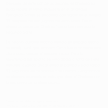
Después de este par de ocasiones, el Chelsea no
pudo repetir el ritmo impuesto en el arranque.
Fernando Torres se encontró con Vaclík en el minuto
35 después de una jugada de Juan Mata. Fue la
última ocasión del Chelsea hasta bien entrada la
segunda parte.
De hecho, durante mucho tiempo un disparo lejano
de Matěj Hybš que rechazó Čech fue la ocasión más
clara para romper el empate inicial. Pero la
resistencia del Sparta se vino abajo a falta de siete
minutos, cuando Oscar entró el campo y sólo tardó
33 segundos en asociarse con Hazard y enganchar
un disparo ajustado al palo que deja al Chelsea con
la iniciativa de la eliminatoria.
© 1998-2026 UEFA. All rights reserved.
Última actualización: viernes, 15 de febrero de 2013