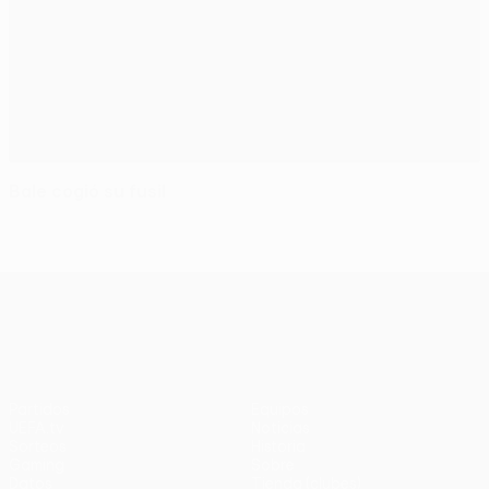
Bale cogió su fusil
UEFA Europa League
Partidos
Equipos
UEFA.tv
Noticias
Sorteos
Historia
Gaming
Sobre
Datos
Tienda (clubes)