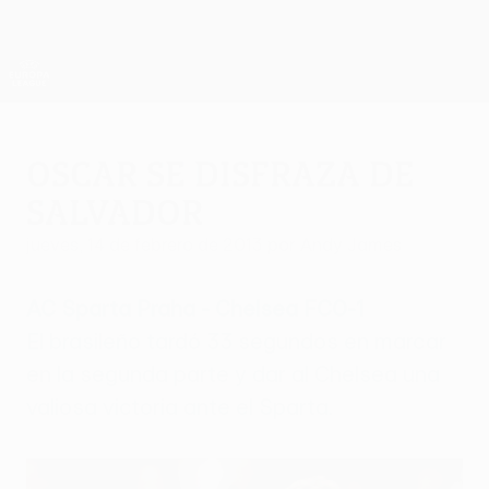
Saltar
al
contenido
UEFA Europa League oficial
Consíguela
principal
Resultados y estadísticas de fútbol en directo
UEFA Europa League
Oscar se disfraza de
salvador
jueves, 14 de febrero de 2013
por Andy James
AC Sparta Praha - Chelsea FC
0-1
El brasileño tardó 33 segundos en marcar
en la segunda parte y dar al Chelsea una
valiosa victoria ante el Sparta.