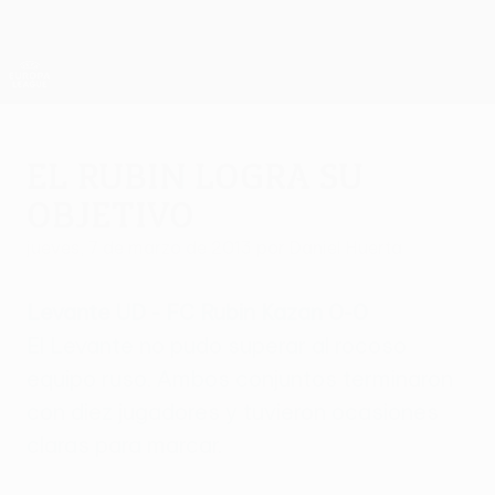
Saltar
al
contenido
UEFA Europa League oficial
Consíguela
principal
Resultados y estadísticas de fútbol en directo
UEFA Europa League
El Rubin logra su
objetivo
jueves, 7 de marzo de 2013
por Daniel Huerta
Levante UD - FC Rubin Kazan 0-0
El Levante no pudo superar al rocoso
equipo ruso. Ambos conjuntos terminaron
con diez jugadores y tuvieron ocasiones
claras para marcar.