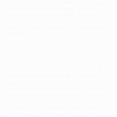
Míchel, Vicente Iborra y José Barkero, mientras que
Obafemi Martins fue el hombre que jugó en punta.
Por su parte, el homólogo de JIM en el conjunto ruso,
Kurban Berdyev, basó principalmente su poder
ofensivo con Roman Eremenko y con el venezolano
José Rondón.
Sobre un césped mojado por la lluvia caída en
Valencia durante todo el jueves, el Levante tuvo la
primera ocasión del choque en el minuto tres. Un
córner ejecutado por Barkero fue rematado por
Sergio Ballesteros, pero su cabezazo se estrelló en el
larguero de la meta de Sergei Ryzhikov. Tras esta
acción y con el paso de los minutos, quedaron
claras las internciones de ambos conjuntos. El
Levante iba a tratar de explotar su mejor virtud, el
contraataque, y el Rubin quería tener el balón en su