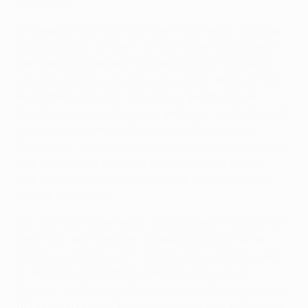
ocasiones.
El segundo acto se inició como el primero, con una
ocasión local. Un centro desde la derecha a pierna
cambiada de Barkero fue rematado por Míchel de
cabeza yéndose el balón por encima de la portería
de Ryzhikov. En el 51', el Rubin se quedó con un
hombre menos cuando el argentino Cristian Ansaldi
vio la segunda amarilla por una entrada sobre
Ballesteros. Pero tres minutos después, Míchel vio la
roja directa tras una dura falta realizada contra
Gökdeniz Karadeniz. Se igualaban los efectivos en
ambos conjuntos.
Los
granotas
parecieron asimilar mejor el hecho de
jugar con diez hombres, ya que mandaban en el
partido y el Rubin ya no tenía la posesión del cuero.
En el minuto 62 probó fortuna Barkero con un
disparo desde la frontal que se marchó por encima
del larguero. Con el Levante buscando el primer gol,