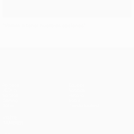
"Vamos a tener nuestras opciones"
UEFA Europa League
Partidos
Equipos
UEFA.tv
Noticias
Sorteos
Historia
Gaming
Sobre
Datos
Tienda (clubes)
VISITE
TAMBIÉN