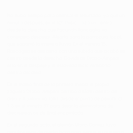
No hubo tiempo para asentar el resultado, ya que un
minuto después, en el 10', Pušić cazó un centro
desde la derecha que Facundo Roncaglia no
consiguió despejar. Alegría para la parroquia local,
que soportó la intensa lluvia. En el minuto 15,
Roncaglia se desquitó con una subida que acabó en
centro desde la derecha, Davidson Drobo-Ampem
erró en el despeje y el esloveno Iličić remachó
dentro del área.
En el tramo final de la primera mitad, el propio
zaguero Drobo-Ampem derribó a Matri dentro del
área y Aquilani no falló desde el punto de penalti. El
1-3 en el minuto 37 para dejar la eliminatoria de
dieciseisavos de final encarrilada.
En el segundo acto, el alemán Mario Gomez tuvo
minutos más de media hora para seguir su puesta a