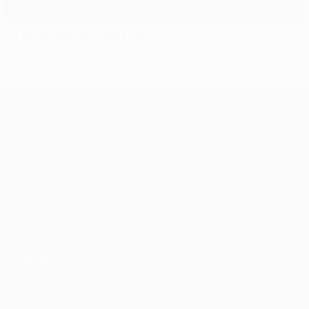
La fase de grupos en números
UEFA Europa League
Partidos
Equipos
UEFA.tv
Noticias
Sorteos
Historia
Gaming
Sobre
Datos
Tienda (clubes)
VISITE
TAMBIÉN
UEFA.com
Fundación de