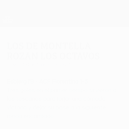
Saltar
al
contenido
UEFA Europa League oficial
Consíguela
principal
Resultados y estadísticas de fútbol en directo
UEFA Europa League
Los de Montella
rozan los octavos
jueves, 20 de febrero de 2014
Esbjerg fB - ACF Fiorentina 1-3
Tres goles en el primer tiempo sirvieron a
los toscanos para forjar una cómoda
victoria y dejar su pase a la siguiente
ronda encarrilado.