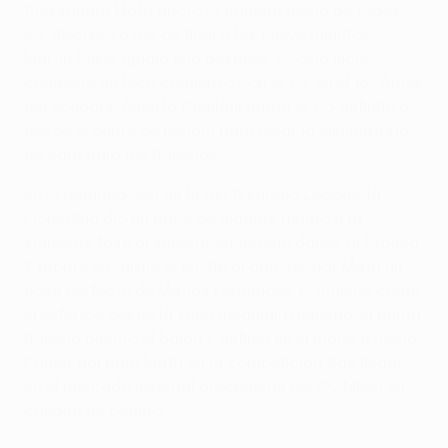
Alessandro Matri anotó la primera diana de todos
los dieciseisavos de final a los nueve minutos,
Martin Pušić igualó uno después y Josip Iličić
completó un loco comienzo con el 1-2 en el 15'. Antes
del ecuador, Alberto Aquilani anotó el 1-3 definitivo
desde el punto de penalti para dejar la eliminatoria
de cara para los italianos.
En la reanudación de la UEFA Europa League, la
Fiorentina dio un paso de gigante rumbo a la
siguiente fase al superar en terreno danés al Esbjerg.
Y pronto encarriló el envite al aprovechar Matri un
pase perfecto de Matías Fernández. El chileno colgó
el esférico desde la zona medular izquierda, el punta
italiano pinchó el balón y definió en el mano a mano.
Primer gol para Matri en la competición tras llegar
en el mercado invernal procedente del AC Milan en
calidad de cedido.