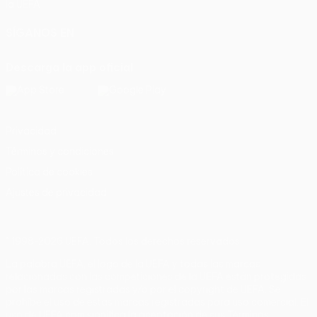
la UEFA
SÍGANOS EN
Descarga la app oficial
Privacidad
Términos y condiciones
Política de cookies
Ajustes de privacidad
© 1998-2026 UEFA. Todos los derechos reservados
La palabra UEFA, el logo de la UEFA y todas las marcas
relacionadas con las competiciones de la UEFA están protegidas
por las marcas registradas y/o por el copyright de UEFA. Se
prohíbe el uso de estas marcas registradas para uso comercial. El
uso de UEFA.com significa la aceptación de sus Términos,