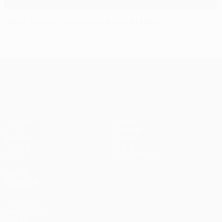
Mitos, héroes y leyendas: Así es el PAOK
UEFA Europa League
Partidos
Equipos
UEFA.tv
Noticias
Sorteos
Historia
Gaming
Sobre
Datos
Tienda (clubes)
VISITE
TAMBIÉN
UEFA.com
Fundación de
la UEFA