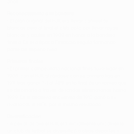
años.
Reconocimiento a la bandera
• El plan original del HJK era llevar camisetas
blancas pero al final el club optó por llevar rayas
blancas y azules en 1909 en honor a la bandera
finesa. En esa época Finlandia seguía formando
parte del imperio ruso.
Primeras finales
• El primer campeonato nacional finés tuvo lugar en
1908, con el HJK alzándose con su primera liga en
1911 tras ganar 7-1 al ÅIFK en la final de un torneo que
se disputaría a través de rondas eliminatorias hasta
1929. En el decisivo encuentro de 1912 ganó a su
rival local, el HIFK, por el mismo resultado.
Diversificación
• A pesar de que el HJK era inicialmente únicamente
un club de fútbol se diversificó a otros deportes y