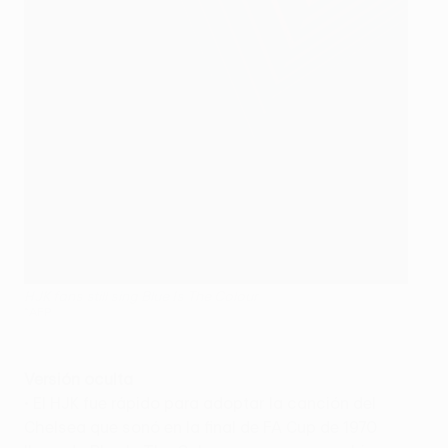
HJK fans still sing Blue Is The Colour
©AFP
Versión oculta
• El HJK fue rápido para adoptar la canción del
Chelsea que sonó en la final de FA Cup de 1970