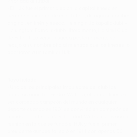
Prioridad al fútbol
• El HJK fue el primer club en la capital finesa en
centrarse únicamente en el fútbol, de aquí su nombre
original, en finés y sueco: Helsingin Jalkapalloklubi –
Helsingfors Fotbollsklubb (literalmente, Helsinki Club
de Fútbol). La versión sueca posteriormente se
redujo a su nombre oficial mientras que los fineses lo
acortaron a un familiar HJK.
Rayo helado
• Uno de los principales impulsores del club los
primeros años fue Fredrik Wathén, el primer finés en
ser coronado campeón del mundo en cualquier
deporte cuando en 1901 se convirtió en campeón del
mundo de patinaje de velocidad. Wathén convocó la
reunión en la que se fundó el HJK y fue el primer
presidente aunque falleció en 1914 con apenas 36