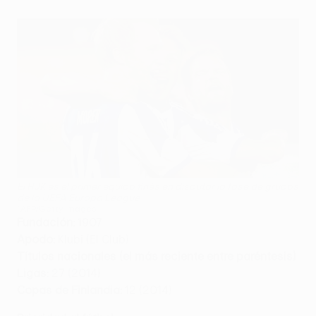
El HJK es el primer equipo finés en disputar la fase de grupos
de la UEFA Europa League
©AFP/Getty Images
Fundación:
1907
Apodo:
Klubi (El Club)
Títulos nacionales (el más reciente entre paréntesis)
Ligas:
27 (2014)
Copas de Finlandia:
12 (2014)