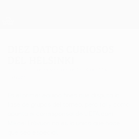
Saltar
al
contenido
UEFA Europa League oficial
Consíguela
principal
Resultados y estadísticas de fútbol en directo
UEFA Europa League
Diez datos curiosos
del Helsinki
miércoles, 5 de noviembre de 2014
por Mikael
Erävuori
Es el primer equipo finés que disputa la
fase de grupos del torneo, pero tal y como
apunta el corresponsal de UEFA.com
Mikael Erävuori no es lo único que hace
que sea especial.