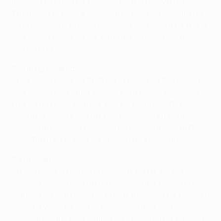
llamada Blue Is The Colour como su nuevo himno.
Traducida al finés y renombrada como Hoo-Jii-Koo
en referencia a la pronunciación finlandesa de HJK, y
que suena antes de los partidos en casa del HJK
desde 1973.
Racha ganadora
• Esa temporada de 1973 fue la única de Peltoniemi
que acabó con título liguero, pero desde entonces el
HJK se ha asegurado 16, con su título de 2014
siendo el sexto seguido, que completó su cuarto
doblete doméstico consecutivo tras superar al FC
Inter Turku en la final de la copa de Finlandia.
Rival local
• A pesar de su reciente dominio, el HJK no fue
siempre el gran equipo de Finlandia, de hecho ni
siquiera ha sido siempre el más laureado de Helsinki,
con sus vecinos del HIFK coronándose campeones
en 1961. Ningún otro equipo de la capital ha ganado