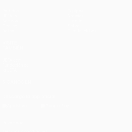
Partidos
Equipos
UEFA.tv
Noticias
Sorteos
Historia
Gaming
Sobre
Datos
Tienda (clubes)
VISITE
TAMBIÉN
UEFA.com
Fundación de
la UEFA
SÍGANOS EN
Descarga la app oficial
Privacidad
Términos y condiciones