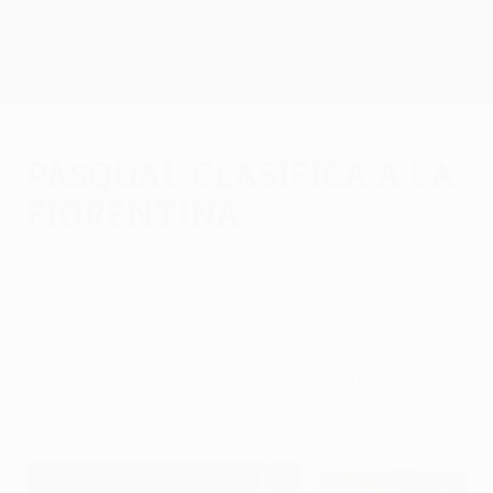
Saltar
al
contenido
UEFA Europa League oficial
Consíguela
principal
Resultados y estadísticas de fútbol en directo
UEFA Europa League
Pasqual clasifica a la
Fiorentina
jueves, 6 de noviembre de 2014
ACF Fiorentina - PAOK FC 1-1
El tanto del defensa en el minuto 88
permite al conjunto italiano certificar su
pase a los dieciseisavos de final.