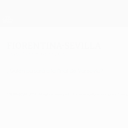
Saltar
al
contenido
UEFA Europa League oficial
principal
Resultados y estadísticas de fútbol en directo
UEFA Europa League
Fiorentina-Sevilla
jueves, 14 de mayo de 2015
¿Quién pasará a la final de Varsovia?
© 1998-2026 UEFA. All rights reserved.
Última actualización: lunes, 1 de 