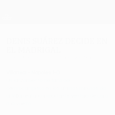
Saltar
al
contenido
UEFA Europa League oficial
Consíguela
principal
Resultados y estadísticas de fútbol en directo
UEFA Europa League
Denis Suárez decide en
El Madrigal
jueves, 18 de febrero de 2016
por Álvaro Macho
Villarreal - Nápoles 1-0
Un lanzamiento de falta del
centrocampista en los últimos minutos da
al Villarreal una importante ventaja de cara
a la vuelta