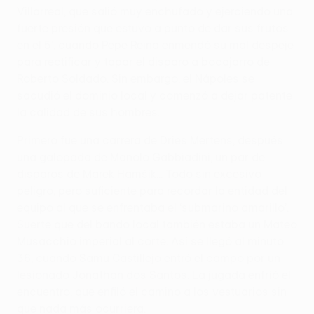
Villarreal, que salió muy enchufado y ejerciendo una
fuerte presión que estuvo a punto de dar sus frutos
en el 5’, cuando Pepe Reina enmendó su mal despeje
para rectificar y tapar el disparo a bocajarro de
Roberto Soldado. Sin embargo, el Nápoles se
sacudió el dominio local y comenzó a dejar patente
la calidad de sus hombres.
Primero fue una carrera de Dries Mertens, después
una galopada de Manolo Gabbiadini, un par de
disparos de Marek Hamšík... Todo sin excesivo
peligro, pero suficiente para recordar la entidad del
equipo al que se enfrentaba el ‘submarino amarillo’.
Suerte que del bando local también estaba un Mateo
Musacchio imperial al corte. Así se llegó al minuto
36, cuando Samu Castillejo entró el campo por un
lesionado Jonathan dos Santos. La jugada enfrió el
encuentro, que enfiló el camino a los vestuarios sin
que nada más ocurriera.