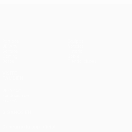
UEFA Europa League
Partidos
Equipos
UEFA.tv
Noticias
Sorteos
Historia
Gaming
Sobre
Datos
Tienda (clubes)
VISITE
TAMBIÉN
UEFA.com
Fundación de
la UEFA
SÍGANOS EN
Descarga la app oficial