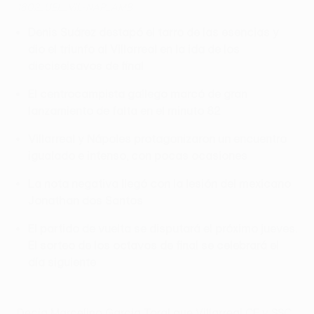
1802_UEL_VIL-NAP_AMB
Denis Suárez destapó el tarro de las esencias y
dio el triunfo al Villarreal en la ida de los
dieciseisavos de final
El centrocampista gallego marcó de gran
lanzamiento de falta en el minuto 82
Villarreal y Nápoles protagonizaron un encuentro
igualado e intenso, con pocas ocasiones
La nota negativa llegó con la lesión del mexicano
Jonathan dos Santos
El partido de vuelta se disputará el próximo jueves.
El sorteo de los octavos de final se celebrará el
día siguiente
Decía Marcelino García Toral que Villarreal CF y SSC