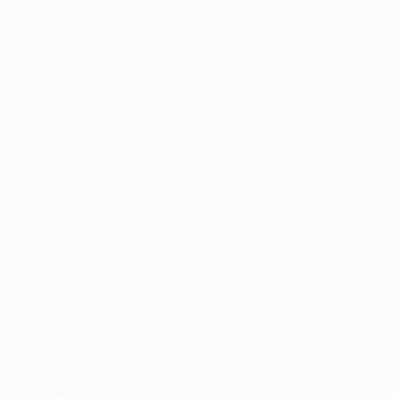
El segundo acto arrancó frío, pero no tardó Denis
Suárez en calentarlo. El gallego apuró línea de fondo
y puso el balón al corazón del área, donde apareció
Ivan Strinić para evitar el tanto local. Contestaron
Callejón y Gabbiadini, y a reglón seguido ambos
técnicos movieron sus banquillos. Especialmente
clara fue la oportunidad del atacante español, que
estrelló el balón en el lateral de la red con todo a
favor.
También mereció abrir el marcador un peligroso
remate que se marchó alto de Bakambu tras una
preciosa dejada de tacón de Musacchio. Poco
después fue Roberto Soldado el que probó fortuna
desde fuera del área… El partido se animaba y Denis
Suárez lo llevó al clímax. Fue en el minuto 82, cuando
el centrocampista gallego asumió la