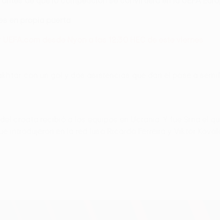
 antes de que la competición se convirtiera en la UEFA Eur
les en propia puerta
por UEFA.com desde Nyon a las 12:30 HEC de este viernes
akhtar con un gol y dos asistencias que dan el pase a semi
l croata recibió a los equipos en Ucrania. Y fue Srna el que
e introdujeron en la red lusa Ricardo Ferreira y Viktor Koval