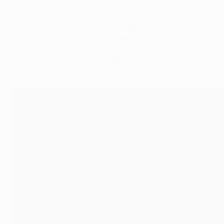
el equipo portugués lo intentó y tuvo ocasiones antes d
El portero adivinó la dirección del lanzamiento de Srna
el Braga solo fue capaz de aplazar lo inevitable unos mi
Kovalenko añadió otro gol para el Shakhtar y Ferreira hi