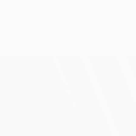
e que Marlos encontrara a Kovalenko y este fuera derribado
 desde los once metros pero no pudo evitar el tanto del cro
nutos. El desgraciado Ferreira no pudo evitar marcar en prop
zo de nuevo en propia puerta el cuarto tanto ucraniano a 16 m