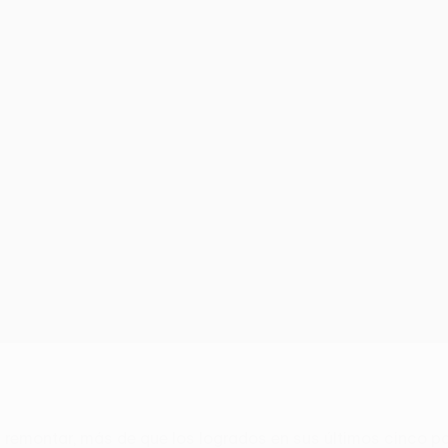
 remontar, más de que los logrados en sus últimos cinco pa