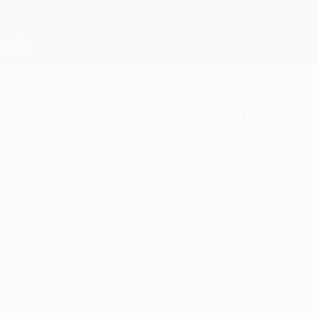
Saltar
al
contenido
UEFA Europa League oficial
principal
Resultados y estadísticas de fútbol en directo
UEFA Europa League
Srna brilla en el triun
jueves, 14 de abril de 2016
Shakhtar Donetsk - Braga
4-0
(Global: 6-1)
El defensa disputó su partido número 486 con
Highlights: Shakhtar 4-0 Braga
El Shakhtar pasa a su segunda semifinal europea
Darijo Srna estableció un nuevo récord
jugando su pa