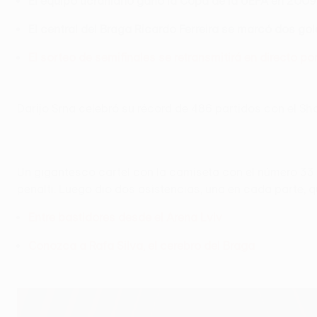
El equipo ucraniano ganó la Copa de la UEFA en 2009
El central del Braga Ricardo Ferreira se marcó dos go
El sorteo de semifinales se retransmitirá en directo 
Darijo Srna celebró su récord de 486 partidos con el Sh
Un gigantesco cartel con la camiseta con el número 33 de
penalti. Luego dio dos asistencias, una en cada parte, qu
Entre bastidores desde el Arena Lviv
Conozca a Rafa Silva, el cerebro del Braga