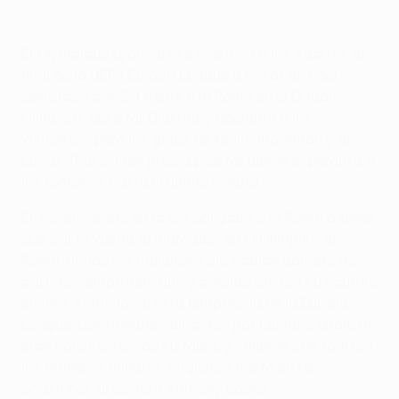
Highlights: Roma 2-1 Lyon
El Olympique Lyonnais se clasificó a los cuartos de
final de la UEFA Europa League a pesar de caer
derrotado por 2-1 frente a la Roma en el Estadio
Olímpico. Mouctar Diakhaby adelantó a los
visitantes, pero los goles de Kevin Strootman y de
Lucas Tousart (en propia puerta) dieron esperanza a
los romanos hasta el último minuto.
El 4-2 encajado en la ida obligaba a la Roma a tener
que dar la vuelta al marcador en el Olímpico de
Roma, donde los italianos sólo habían ganado dos
partidos, empatado uno y perdido otro en sus cuatro
envites como local esta temporada en la Europa
League. Los hombres dirigidos por Luciano Spalletti
eran conscientes de su tarea, y salieron con todo en
los primeros minutos exigiendo hasta en tres
ocasiones al portero Anthony Lopes.