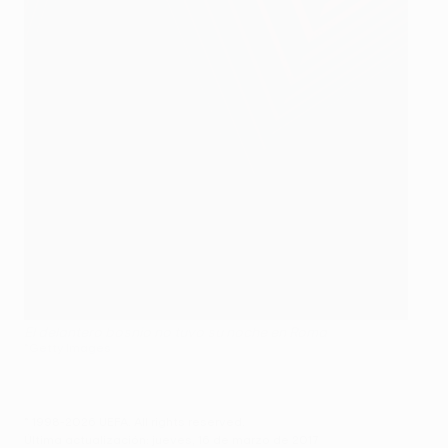
El delantero bosnio no tuvo su noche en Roma
©Getty Images
© 1998-2026 UEFA. All rights reserved.
Última actualización: jueves, 16 de marzo de 2017