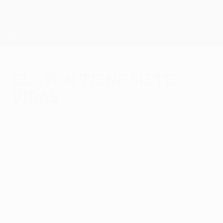
Saltar
al
contenido
UEFA Europa League oficial
Consíguela
principal
Resultados y estadísticas de fútbol en directo
UEFA Europa League
El Lyon tiene siete
vidas
jueves, 16 de marzo de 2017
por Juan Díaz
El conjunto galo logró la clasificación a
cuartos de final a pesar de que fue la
Roma quien dominó, creó juego y generó
casi todas las ocasiones del partido.
Anthony Lopes, portero francés, fue
determinante con sus intervenciones.