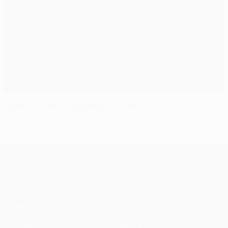
Exhibición de un Beşiktaş con diez
UEFA Europa League
Partidos
Equipos
UEFA.tv
Noticias
Sorteos
Historia