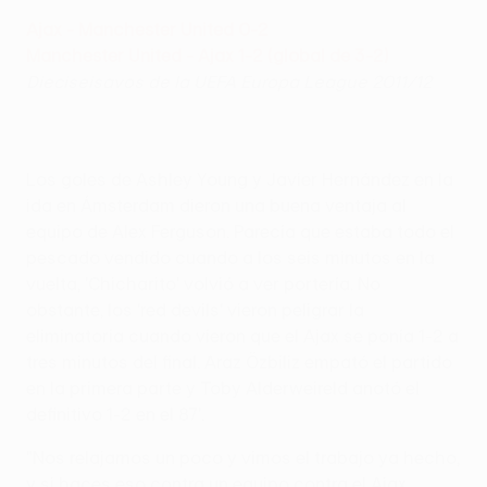
Ajax - Manchester United 0-2
Manchester United - Ajax 1-2 (global de 3-2)
Dieciseisavos de la UEFA Europa League 2011/12
Los goles de Ashley Young y Javier Hernández en la
ida en Ámsterdam dieron una buena ventaja al
equipo de Alex Ferguson. Parecía que estaba todo el
pescado vendido cuando a los seis minutos en la
vuelta, 'Chicharito' volvió a ver portería. No
obstante, los 'red devils' vieron peligrar la
eliminatoria cuando vieron que el Ajax se ponía 1-2 a
tres minutos del final. Araz Özbiliz empató el partido
en la primera parte y Toby Alderweireld anotó el
definitivo 1-2 en el 87'.
"Nos relajamos un poco y vimos el trabajo ya hecho,
y si haces eso contra un equipo contra el Ajax