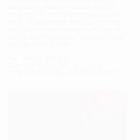
puede pasar lo que nos ha pasado: pierdes el
partido", dijo un disgustado De Gea después del
partido. El ahora defensa del United Daley Blind
entró como sustituto en la vuelta con el Ajax. Se
convirtió en el primer equipo holandés en no caer
derrotado en Old Trafford.
Ajax - Manchester United 1-0
Manchester United - Ajax 2-0 (global de 2-1)
Primera ronda de la Copa de la UEFA de 1976/77