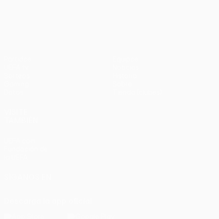
UEFA Europa League
Partidos
Equipos
UEFA.tv
Noticias
Sorteos
Historia
Gaming
Sobre
Datos
Tienda (clubes)
VISITE
TAMBIÉN
UEFA.com
Fundación de
la UEFA
SÍGANOS EN
Descarga la app oficial