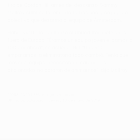
tiro de Gordon Hill antes del descanso. Sammy
McIlroy culminó la remontada tras una gran jugada
colectiva que desarmó al equipo de Ámsterdam.
Había vuelto la confianza al United tras siete años
fuera de Europa. "Éramos un equipo joven e íbamos a
100 por ahora", se acuerda Hill. "Una vez
empatamos la eliminatoria todo cambió. Tenía que
mover el equipo, necesitaban marcar. Los
aficionados no pararon de animarnos", dijo McIlroy.
© 1998-2026 UEFA. All rights reserved.
Última actualización: jueves, 30 de mayo de 2019