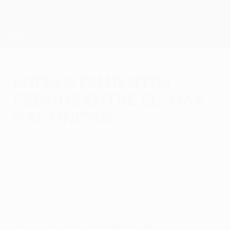
Saltar
al
contenido
UEFA Europa League oficial
Consíguela
principal
Resultados y estadísticas de fútbol en directo
UEFA Europa League
Enfrentamientos
previos entre el Ajax
y el United
jueves, 18 de mayo de 2017
Ajax y Manchester United se enfrentarán
por quinta ocasión en su historia, esta vez
en la final de la UEFA Europa League.
Imposible más igualdad, con dos victorias
para cada uno. Analizamos estos