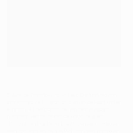
Programas del enfrentamiento de la 1976/77
©UEFA.com
El Ajax de Tomislav Ivić se fue a Old Trafford con
una ventaja de 1-0 gracias a un gol de Ruud Krol en
el minuto 42 del partido de ida, pero el equipo
holandés, vestido entero de verde, se quedó
atascado en Inglaterra. Lou Macari aprovechó un
rechace después de que Piet Schrijvers parara un