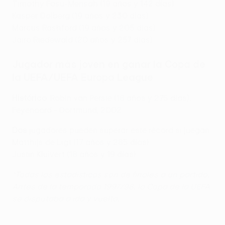
Timothy Fosu-Mensah (19 años y 142 días)
Kasper Dolberg (19 años y 230 días)
Marcus Rashford (19 años y 205 días)
Jairo Riedewald (20 años y 257 días)
Jugador más joven en ganar la Copa de
la UEFA/UEFA Europa League
Histórico
: Robin van Persie (18 años y 275 días),
Feyenoord - Dortmund, 2002
Dos
jugadores pueden superar este récord si juegan:
Matthijs de Ligt (17 años y 285 días)
Justin Kluivert (18 años y 19 días)
*Todas las estadísticas son de finales a un partido.
Antes de la temporada 1997/98, la Copa de la UEFA
se disputaba a ida y vuelta.