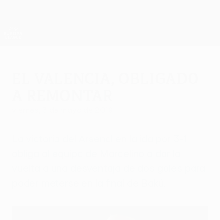
Saltar
al
contenido
UEFA Europa League oficial
Consíguela
principal
Resultados y estadísticas de fútbol en directo
UEFA Europa League
El Valencia, obligado
a remontar
viernes, 3 de mayo de 2019
La victoria del Arsenal en la ida por 3-1
obliga al equipo de Marcelino a dar la
vuelta a una desventaja de dos goles para
poder meterse en la final de Bakú.