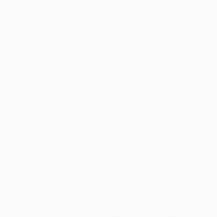
1999/2000 y la 2000/01, ganó la Copa de la UEFA
de 2004.
• El Valencia perdió dos veces sin marcar goles ante
la Juventus en otoño, pero sacó cuatro puntos tanto
ante Manchester United como Youngs Boys,
derrotando a ambos en casa y empatando fuera. El
Celtic fue su rival en los dieciseisavos de final de la
UEFA Europa League (0-2 en Glasgow y 1-0 en casa)
y en la siguiente ronda necesitó un gol de Gonçalo
Guedes en los últimos instantes ante el Krasnodar en
Rusia (1-1) para clasificarse tras el 'doblete' de
Rodrigo en la ida ante los rusos (2-1).
• Esta es la tercera aparición del equipo español en
las semifinales de la UEFA Europa League, igualando
así el récord del torneo. Cayó en las dos anteriores
ante equipos también españoles: frente al Atlético
en la 2011/12 (4-2 fuera, y 0-1 en casa) y ante el
Sevilla en la 2013/14 (2-0 fuera y 3-1 en casa,