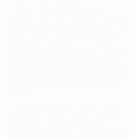
Graham Rix falló el tiro decisivo.
• El Valencia eliminó al Arsenal de la UEFA
Champions League 2000/01 gracias al valor doble
de los goles a domicilio tras una derrota por 2-1 en
Londres y una victoria por 1-0 en casa gracias a la
diana de John Carew. Dos años más tarde, el
delantero noruego anotó dos goles más cuando el
Valencia, entonces campeón de España, derrotó a
los ingleses por 2-1 en Mestalla en el último partido
de la segunda fase de grupos para pasar a cuartos
de final a expensas de sus visitantes. El partido
anterior, disputado en el norte de Londres, terminó
sin goles.
• El balance del Valencia en 38 partidos UEFA ante
rivales ingleses es de doce victorias, 16 empates y
diez derrotas. Ha ganado seis de sus nueve
eliminatorias a doble partido, siendo la más reciente
ante el Stoke City en los dieciseisavos de final de la