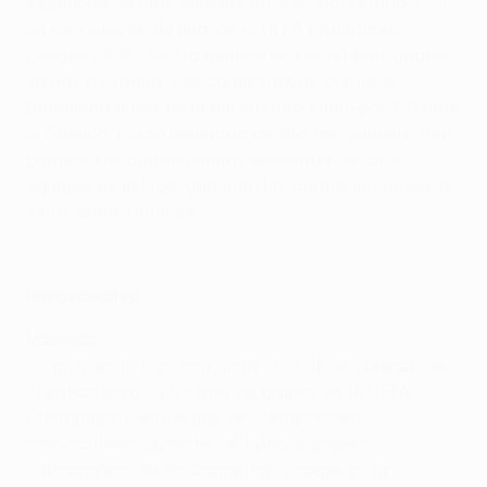
españoles, la más reciente ante el Real Madrid (0-1)
en los octavos de final de la UEFA Champions
League 2005/06. Ha perdido en sus últimas cuatro
visitas a España, tres consecutivas contra el
Barcelona antes de la del pasado curso por 1-0 ante
el Atlético. Como resultado de ello, los 'gunners' han
perdido sus cuatro últimas eliminatorias ante
equipos de la Liga, ganando las cuatro anteriores a
estas cuatro últimas.
Cinco golazos de la UEL
Retrospectiva
Valencia
• Cuarto en la Liga española 2017/18, el Valencia se
clasificó para su 11ª fase de grupos de la UEFA
Champions League tras dos temporadas
consecutivas ausente del fútbol europeo.
Subcampeón de la Champions League en la