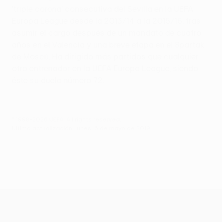
'triple corona' consecutiva del Sevilla en la UEFA
Europa League desde la 2013/14 a la 2015/16, tras
asumir el cargo después de un mandato de cuatro
años en el Valencia y una breve etapa en el Spartak
de Moscú. Ha dirigido más partidos que cualquier
otro entrenador en la UEFA Europa League, siendo
éste su duelo número 72.
© 1998-2026 UEFA. All rights reserved.
Última actualización: lunes, 6 de mayo de 2019
UEFA Europa League