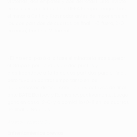
victorias, dos empates y dos derrotas). Está invicto
en sus seis partidos de la UEFA Europa League tras
eliminar a Celtic y Krasnodar antes de imponerse en
los dos partidos de cuartos de final (1-3 fuera, 2-0
en casa) frente al Villarreal.
• El Arsenal pasó a la fase eliminatoria tras superar
el Grupo E perdiendo sólo dos puntos y
clasificándose a falta de dos partidos para el final,
pero tuvo un contratiempo tanto en los
dieciseisavos de final como en los octavos de final
ante BATE Borisov y Rennes respectivamente. Luego
ganó en casa (2-0) y a domicilio (0-1) en los cuartos
de final al Nápoles.
Arsenal - Valencia 3-1
Enfrentamientos previos