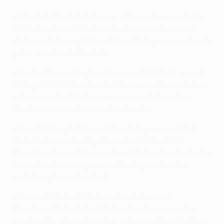
• Shkodran Mustafi fichó por el Arsenal procedente
del Valencia en 2016 tras dos temporadas con el
club español. Jugó 64 partidos de Liga y marcó seis
goles con los de Mestalla.
• Nacho Monreal jugó en Osasuna (2006-11) y en el
Málaga (2011-13) antes de fichar por el Arsenal. Sus
números ante el Valencia con esos clubes: dos
triunfos, un empate y cuatro derrotas.
• Mesut Özil jugó 105 partidos de Liga con el Real
Madrid, marcando 19 goles entre 2010 y 2013.
Disputó siete partidos contra el Valencia entre todas
las competiciones y no perdió ninguno (cuatro
victorias y tres empates).
• Monreal, Héctor Bellerín y el cedido por el
Barcelona Denis Suárez han sido internacionales
con España, al igual que los valencianistas Rodrigo,