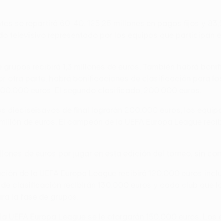
tes se repartirá 60-40: 125,25 millones en pagos fijos y 83
do televisivo representado por los equipos que participan 
e grupos recibirá 1,3 millones de euros. También habrá boni
 otra parte, habrá bonificaciones de clasificación para lo
00.000 euros. El segundo clasificado, 200.000 euros.
los dieciseisavos de final lograrán 200.000 euros, los equi
n millón de euros. El campeón de la UEFA Europa League reci
illones de euros por jugar en esta edición del torneo, sin c
ación de la UEFA Europa League recibirá 120.000 euros incl
de clasificación recibirán 130.000 euros y cada club que l
ra la fase de grupos.
la UEFA Europa League se le otorgarán 150.000 euros. Los e