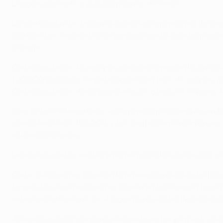
League asciende a 208,75 millones de euros.
La cantidad neta disponible para los equipos participan
distribuidos según el valor proporcional de cada merca
delante.
Cada uno de los 48 equipos que participan en la fase d
100.000 por cada empate logrado en fase de grupos. Por
Cada uno de los doce ganadores de grupo se llevarán 4
Para la fase eliminatoria, los equipos que compiten en 
cuartofinalistas 450.000, y los cuatro semifinalistas u
millones de euros.
Un equipo podría recibir, en el mejor de los casos, 9,9 m
Cada club que participe en la primera ronda de clasific
torneo. Los equipos que participen en la segunda ronda 
independientemente de si logran o no la clasificación pa
Además, a cada conjunto eliminado en los play-offs de 