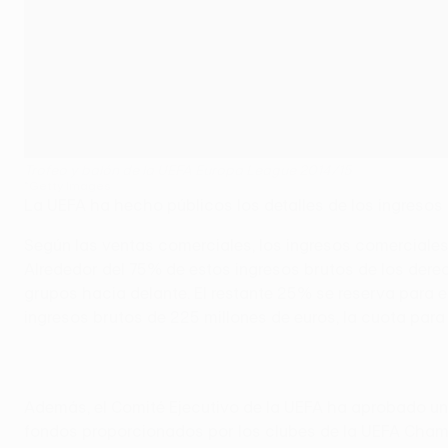
Trofeo y balón de la UEFA Europa League 2014/15
©Getty Images
La UEFA ha hecho públicos los detalles de los ingresos
Según las ventas comerciales, los ingresos comercial
Alrededor del 75% de estos ingresos brutos de los derec
grupos hacia delante. El restante 25% se reserva para e
ingresos brutos de 225 millones de euros, la cuota para 
Además, el Comité Ejecutivo de la UEFA ha aprobado un
fondos proporcionados por los clubes de la UEFA Champi