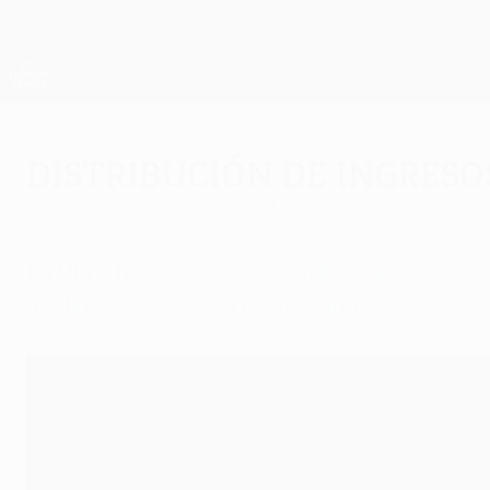
Saltar
al
contenido
UEFA Europa League oficial
principal
Resultados y estadísticas de fútbol en directo
UEFA Europa League
Distribución de ingreso
lunes, 15 de septiembre de 2014
La UEFA ha revelado los detalles de los ingre
destinada los clubes participantes.