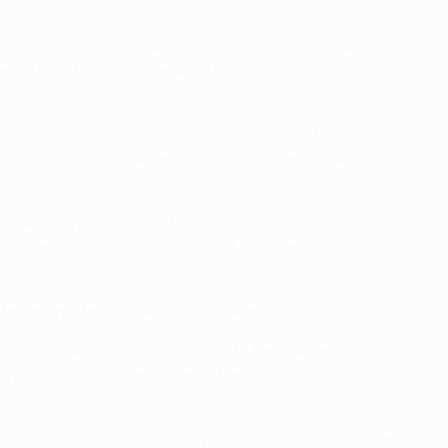
,5 millones en variables (cuota de mercado) que serán
en la UEFA Europa League de la fase se grupos hacia
ficaciones de 200.000 euros por cada victoria y
s equipos que accedan a los dieciseisavos de final.
pos de octavos de final 350.000 euros, los ocho
birá cinco millones de euros y el subcampeón 2,5
ontar la aportación de la cuota de mercado.
uso aunque se clasificase para la fase de grupos del
o haga en la tercera ronda obtendrá 140.000 euros,
quipos vencedores en los play-offs no recibirán ningún