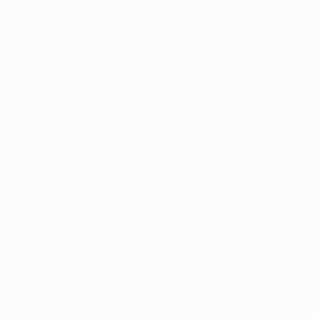
dieciseisavos de final procedente de la UEFA
Champions League, donde derrotó en dos
ocasiones al Chelsea FC, actual campeón de la
Europa League, el Basilea llega a tierras españolas
con el objetivo de rematar la eliminatoria y eliminar
a un Valencia que en los dos anteriores
enfrentamientos dejó en la cuenta a los helvéticos.
Murat Yakin, entrenador del campeón de Suiza y que
tiene respecto al choque de ida las bajas del
goleador Stocker y de Philipp Degen, ha afirmado
que su equipo no jugará a la defensiva a pesar de la
renta que tiene en la eliminatoria. "La ventaja que
tenemos fue gracias a un buen primer tiempo en el
duelo de ida. El Valencia nos va a poner las cosas
difíciles, pero no vamos a ser defensivos", destacó
Yakin, para añadir que "intentaremos marcar para
sentenciar la eliminatoria".
Preguntado sobre si recordaba el duelo que disputó