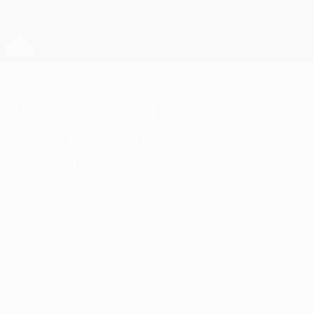
Saltar
al
contenido
UEFA Europa League oficial
Consíguela
principal
Resultados y estadísticas de fútbol en directo
UEFA Europa League
Creencia en la
remontada en
Mestalla
miércoles, 9 de abril de 2014
por Daniel Huerta
El entrenador del Valencia, Pizzi, encabeza
a un equipo que sueña con remontar un 3-
0 ante un Basilea de Yakin que afronta la
vuelta con el "objetivo de marcar".