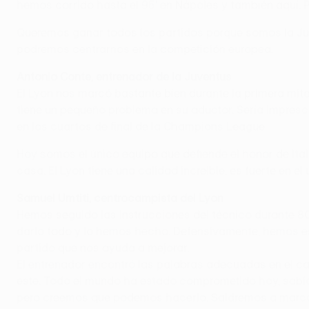
hemos corrido hasta el 95' en Nápoles y también aquí. P
Queremos ganar todos los partidos porque somos la Juve
podremos centrarnos en la competición europea.
Antonio Conte, entrenador de la Juventus
El Lyon nos marcó bastante bien durante la primera mita
tiene un pequeño problema en su aductor. Sería impresci
en los cuartos de final de la Champions League.
Hoy somos el único equipo que defiende el honor de Ital
casa. El Lyon tiene una calidad increíble, es fuerte en 
Samuel Umtiti, centrocampista del Lyon
Hemos seguido las instrucciones del técnico durante 8
darlo todo y lo hemos hecho. Defensivamente, hemos es
partido que nos ayuda a mejorar.
El entrenador encontró las palabras adecuadas en el c
este. Todo el mundo ha estado comprometido hoy, sabía
pero creemos que podemos hacerlo. Saldremos a marcar