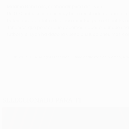
Maxime Gonalons, centrocampista del Lyon
Un 0-0 hubiese sido un muy buen resultado de cara al 
balón parado a falta de cinco minutos para el final. E
Tenemos que pensar que podemos hacerlo, aunque sea mu
fútbol y el Lyon ha dado la vuelta a situaciones más c
© 1998-2026 UEFA. All rights reserved.
Última actualización: viernes, 4 d
Seleccionado para ti