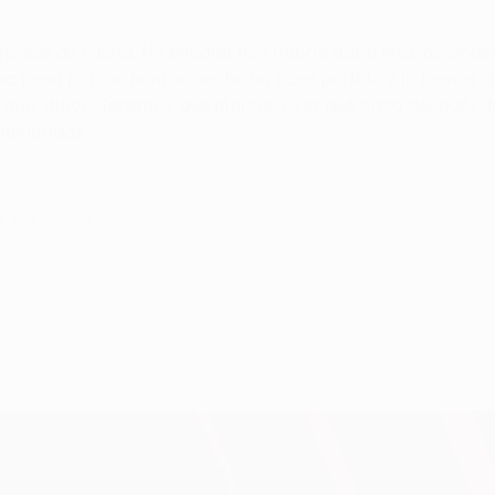
choque de vuelta. No encajar nos habría dado más opcione
s una pena porque hemos hecho un buen partido y lo hemos 
y difícil. Tenemos que marcar y ver qué pasa después. No
omplicadas.
e abril de 2014