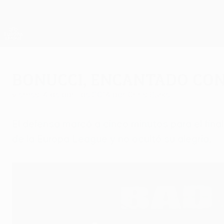
Saltar
al
contenido
UEFA Europa League oficial
principal
Resultados y estadísticas de fútbol en directo
UEFA Europa League
Bonucci, encantado con
viernes, 4 de abril de 2014
por Chris Burke
El defensa marcó a cinco minutos para el final
de la Europa League y no ocultó su alegría.