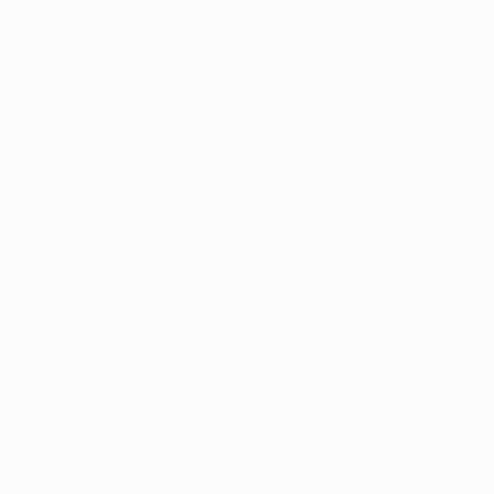
nos ha dejado secuelas.
 Cuanto antes logremos el título de la Serie A, antes
valdo. Al final ha sido un logro importante. Carlos
a final de la competición. El año pasado nos eliminaron
 competición continental. Sería bonito jugar la final en
iferencia en el partido de vuelta.
el físico como mental. Sabíamos que teníamos que
gol que nos ha hecho mucho daño. Este es el tipo de
a que estábamos concentrados para un partido como
ber encajado un gol al final. Va a ser complicado,
s a marcar.