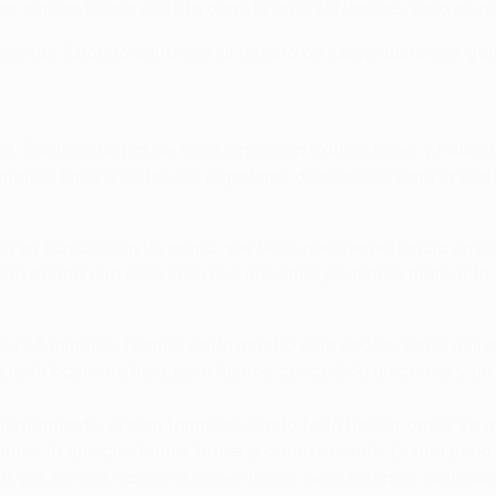
or supuesto que dolió la derrota ante el Nápoles, pero no 
ntus. Cuando saltamos al terreno de juego queremos ganar.
d. Tuvimos un par de ocasiones con Carlos Tévez y Pablo Os
ndible tener a todos los jugadores disponibles para la rect
ia en Europa con un grupo que tiene poca experiencia en esta
el uno contra uno pero creo que nosotros podemos marcar la d
0 u 85 minutos. Hemos dado mucho esta noche, tanto a niv
tado bastante bien, pero hemos concedido un córner y un 
alentamiento, si bien tampoco hacía falta hablar antes y
mos lo que queríamos hacer y cómo hacerlo. Es una pena ha
 gol. No nos vamos a volver locos, pero estamos obligado