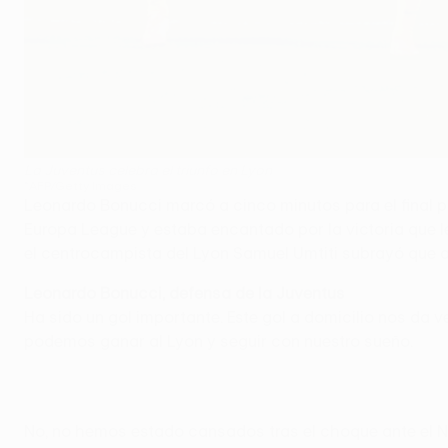
La Juventus celebra el triunfo en Lyon
©AFP/Getty Images
Leonardo Bonucci marcó a cinco minutos para el final par
Europa League y estaba encantado por la victoria que les
el centrocampista del Lyon Samuel Umtiti subrayó que a
Leonardo Bonucci, defensa de la Juventus
Ha sido un gol importante. Este gol a domicilio nos da 
podemos ganar al Lyon y seguir con nuestro sueño.
No, no hemos estado cansados tras el choque ante el N