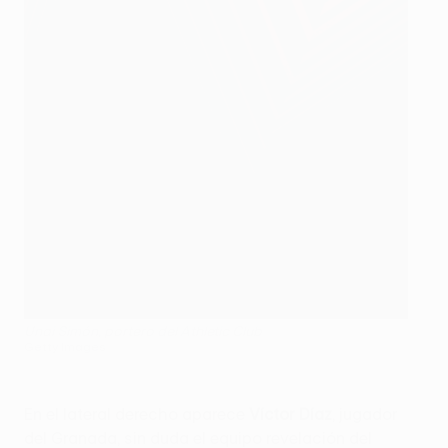
Unai Simón, portero del Athletic Club
Getty Images
En el lateral derecho aparece
Víctor Díaz
, jugador
del Granada, sin duda el equipo revelación del