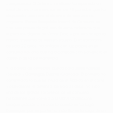
campeonato. El defensa sevillano ha repartido un
total de cinco asistencias en los 36 partidos que ha
disputado, una cifra al alcance de muy pocos
zagueros.
Pervis Estupiñán
, lateral de Osasuna, es,
con seis pases de gol, uno de esos defensas que
supera los dígitos de Víctor Díaz, y por eso ocupa la
banda izquierda de nuestro equipo. El ecuatoriano,
de solo 22 años, ha brillado con luz propia en un
conjunto navarro que ha alcanzado con solvencia el
objetivo de la permanencia.
Y la pareja de centrales queda para
Jules Koundé
(Sevilla) y
Domingos Duarte
(Granada). El primero ha
confirmado lo que se intuía de él. Rápido en el corte
y polivalente, el defensa, de solo 21 años, ha sido
una de las gratas sorpresas de un conjunto
hispalense que volverá a la UEFA Champions
League gracias a su cuarto puesto en La Liga.
Domingos, por su parte, ha sido fijo en la zaga de un