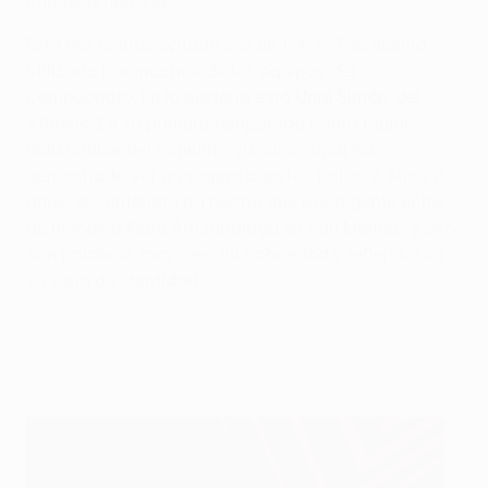
cursos anteriores.
Esta vez hemos optado por un 1-4-3-3, esquema
utilizado por muchos de los equipos del
campeonato. En la portería está
Unai Simón
, del
Athletic. En su primera temporada como titular
indiscutible del conjunto vizcaíno, Unai ha
demostrado ser un seguro bajo los palos. A sus 22
años, el canterano ha hecho que poca gente eche
de menos a Kepa Arrizabalaga en San Mamés, y eso
son palabras mayores. Su sobriedad y reflejos son
su seña de identidad.