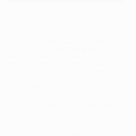
Domingos Duarte, bastión del Granada
El centro del campo lo ocupa tres jugadores
propiedad del Real Madrid, si bien dos de ellos han
jugado cedidos esta temporada lejos del Bernabéu.
El primero de ellos es
Martin Ødegaard
. El noruego,
en su primera temporada completa en la máxima
categoría del fútbol español, ha sido referente en
una Real Sociedad que ha destilado buen fútbol y
que el año que viene volverá a la UEFA Europa
League gracias a su sexto puesto. Los cuatro goles
y seis asistencias de Ødegaard hablan por sí solos.
El segundo es
Takefusa Kubo
, cedido en el Mallorca.
El talentoso japonés ha demostrado ser un jugador
diferente, con una capacidad de desborde que no
abunda en el fútbol actual. Si a eso le sumamos que
ha marcado cuatro goles y ha repartido otras