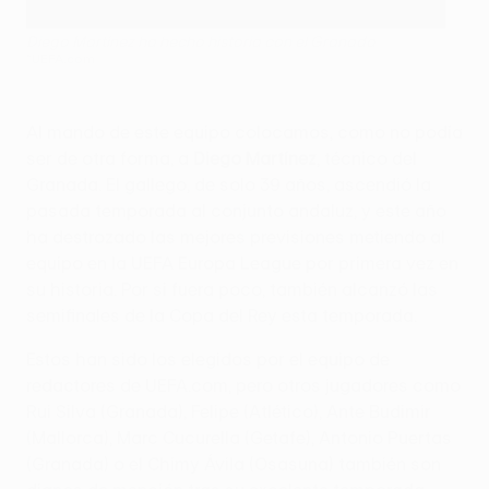
Diego Martínez ha hecho historia con el Granada
©UEFA.com
Al mando de este equipo colocamos, como no podía
ser de otra forma, a
Diego Martínez
, técnico del
Granada. El gallego, de solo 39 años, ascendió la
pasada temporada al conjunto andaluz, y este año
ha destrozado las mejores previsiones metiendo al
equipo en la UEFA Europa League por primera vez en
su historia. Por si fuera poco, también alcanzó las
semifinales de la Copa del Rey esta temporada.
Estos han sido los elegidos por el equipo de
redactores de UEFA.com, pero otros jugadores como
Rui Silva (Granada), Felipe (Atlético), Ante Budimir
(Mallorca), Marc Cucurella (Getafe), Antonio Puertas
(Granada) o el Chimy Ávila (Osasuna) también son