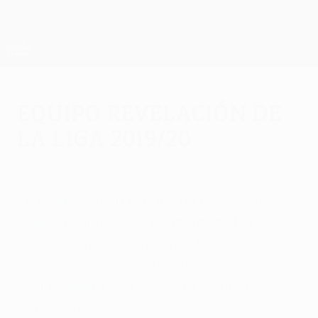
Saltar
al
contenido
UEFA Europa League oficial
Consíguela
principal
Resultados y estadísticas de fútbol en directo
UEFA Europa League
Equipo Revelación de
La Liga 2019/20
martes, 21 de julio de 2020
La redacción en España de UEFA.com
elabora como cada temporada el XI con
los jugadores que más han brillado en su
debut en La Liga o que más han
evolucionado con respecto a cursos
anteriores.