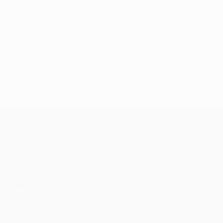
dignos de mención tras su excelente temporada.
© 1998-2026 UEFA. All rights reserved.
Última actualización: martes, 21 de julio de 2020
UEFA Europa League
Partidos
Equipos
UEFA.tv
Noticias
Sorteos
Historia
Gaming
Sobre
Datos
Tienda (clubes)