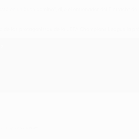
á en un buen camino", dijo el entrenador del Eintracht de F
uno de los protagonistas de la UEFA Champions League la pr
22
 10 de agosto de 2022