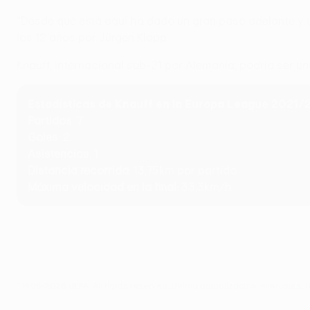
"Desde que está aquí ha dado un gran paso adelante y est
los 12 años por Jürgen Klopp.
Knauff, internacional sub-21 por Alemania, podría ser 
Estadísticas de Knauff en la Europa League 2021/
Partidos
: 7
Goles
: 2
Asistencias
: 1
Distancia recorrida
: 13,75km por partido
Máxima velocidad en la final
: 33,3km/h
© 1998-2026 UEFA. All rights reserved.
Última actualización: miércoles,