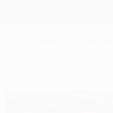
Saltar
al
contenido
UEFA Europa League oficial
principal
Resultados y estadísticas de fútbol en directo
UEFA Europa League
Ansgar Knauff, Jugador
2021/22
viernes, 20 de mayo de 2022
Ansgar Knauff, del Eintracht de Frankfurt, 
tras levantar el trofeo.