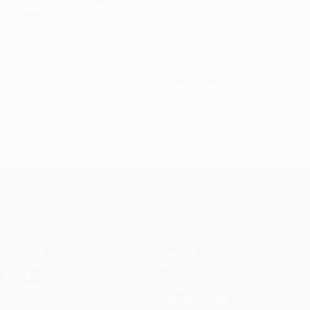
domicilio).
© 1998-2026 UEFA. All rights reserved.
Última actualización: jueves, 9 de noviembre de 2023
UEFA Europa League
Partidos
Equipos
UEFA.tv
Noticias
Sorteos
Historia
Gaming
Sobre
Datos
Tienda (clubes)