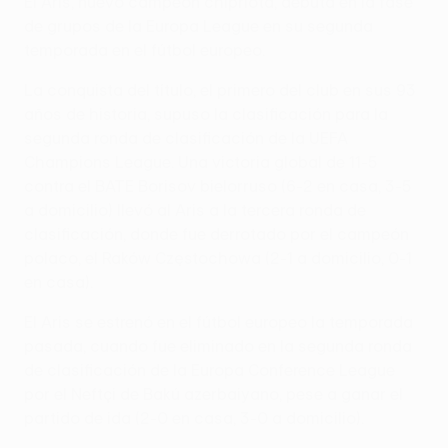
El Aris, nuevo campeón chipriota, debuta en la fase
de grupos de la Europa League en su segunda
temporada en el fútbol europeo.
La conquista del título, el primero del club en sus 93
años de historia, supuso la clasificación para la
segunda ronda de clasificación de la UEFA
Champions League. Una victoria global de 11-5
contra el BATE Borisov bielorruso (6-2 en casa, 3-5
a domicilio) llevó al Aris a la tercera ronda de
clasificación, donde fue derrotado por el campeón
polaco, el Raków Częstochowa (2-1 a domicilio, 0-1
en casa).
El Aris se estrenó en el fútbol europeo la temporada
pasada, cuando fue eliminado en la segunda ronda
de clasificación de la Europa Conference League
por el Neftçi de Bakú azerbaiyano, pese a ganar el
partido de ida (2-0 en casa, 3-0 a domicilio).