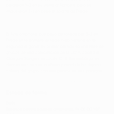
perdieron 1-0 en su visita al Rangers, pero se
impusieron 2-1 en casa al Sparta de Praga.
El Aris chipriota, que cayó derrotado por 3-2 en
Praga en la primera jornada, hizo historia en la
segunda al ganar su primer partido en una fase de
grupos de una competición de la UEFA, contra el
Glasgow Rangers escocés (2-1). Sin embargo, su
derrota en casa en la última jornada le ha dejado
colista del grupo, con tres puntos en tres partidos.
Goles clásicos del Betis en la Europa League
Estado de forma
Betis
Balance contra equipos chipriotas: 1V 0E 0D 1GF