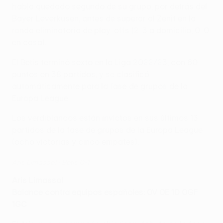
había quedado segundo de su grupo, por detrás del
Bayer Leverkusen, antes de superar al Zenit en la
ronda eliminatoria de play-offs (2-3 a domicilio, 0-0
en casa).
El Betis terminó sexto en la Liga 2022/23, con 60
puntos en 38 partidos, y se clasificó
automáticamente para la fase de grupos de la
Europa League.
Los verdiblancos están invictos en sus últimos 13
partidos de la fase de grupos de la Europa League
(ocho victorias y cinco empates).
Aris Limassol - Betis 0-1
Aris Limassol
Balance contra equipos españoles: 0V 0E 1D 0GF
1GC