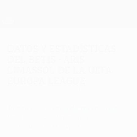
Saltar
al
contenido
UEFA Europa League oficial
Consíguela
principal
Resultados y estadísticas de fútbol en directo
UEFA Europa League
Datos y estadísticas
del Betis - Aris
Limassol de la UEFA
Europa League
jueves, 9 de noviembre de 2023
Tras su victoria por la mínima en Chipre, el
Betis buscará su tercer triunfo
consecutivo en el Grupo C.