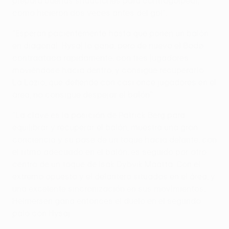
prepara buenas situaciones para contragolpear,
como hicieron dos veces antes del gol".
"Esperan pacientemente hasta que ponen un balón
en diagonal. Hysaj lo gana, pero de nuevo el Bodø
contraataca rápidamente, con tres jugadores
moviéndose hacia dentro, y consigue recuperarlo.
La Lazio, que defiende con casi once jugadores en el
área, no consigue despejar el balón".
"La clave es la posición de Patrick Berg para
equilibrar y recuperar el balón; muestra una gran
conciencia y su pase de un toque hacia delante, con
el ritmo adecuado en el balón, es seguido por otro
centro de un toque de Isak Dybvik Määttä. Con el
extremo opuesto y el delantero situados en el área, y
una excelente sincronización en sus movimientos,
Helmersen gana entonces el duelo en el segundo
palo con Hysaj.