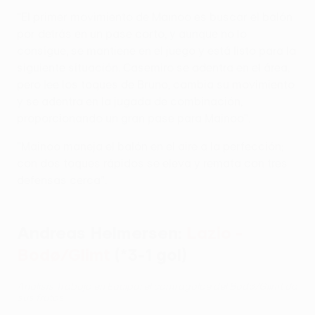
"El primer movimiento de Mainoo es buscar el balón
por detrás en un pase corto, y aunque no lo
consigue, se mantiene en el juego y está listo para la
siguiente situación. Casemiro se adentra en el área,
pero lee los toques de Bruno, cambia su movimiento
y se adentra en la jugada de combinación,
proporcionando un gran pase para Mainoo".
"Mainoo maneja el balón en el aire a la perfección;
con dos toques rápidos se eleva y remata con tres
defensas cerca".
Andreas Helmersen:
Lazio -
Bodø/Glimt
(*3-1 gol)
Análisis Trabajo en Equipo: el contragolpe del Bodø/Glimt da
sus frutos