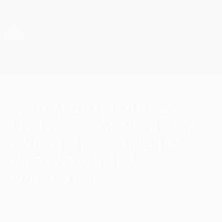
Saltar
al
contenido
UEFA Europa League oficial
Consíguela
principal
Resultados y estadísticas de fútbol en directo
UEFA Europa League
Trabajo en Equipo
Perfecto: Manchester
United y Bodø/Glimt
aprovechan la
prórroga
martes, 29 de abril de 2025
La unidad de Análisis de Rendimiento de la