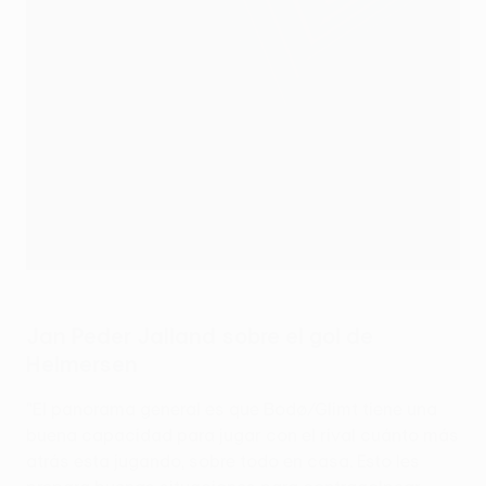
Jan Peder Jalland sobre el gol de
Helmersen
"El panorama general es que Bodø/Glimt tiene una
buena capacidad para jugar con el rival cuánto más
atrás esta jugando, sobre todo en casa. Esto les