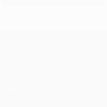
Cómo Berg brilló con el Bodø/Glimt
UEFA Europa League
Partidos
Equipos
UEFA.tv
Noticias
Sorteos
Historia
Gaming
Sobre
Datos
Tienda (clubes)
VISITE
TAMBIÉN
UEFA.com
Fundación de