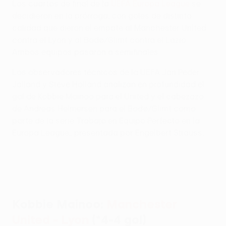
Los cuartos de final de la
UEFA Europa League
se
decidieron en la prórroga, con goles de distinta
calidad que dieron el empate al Manchester United
contra el Lyon y al Bodø/Glimt contra el Lazio.
Ambos equipos pasaron a semifinales.
Los observadores técnicos de la UEFA Jan Peder
Jalland y Steve Holland analizan en profundidad el
gol de Kobbie Mainoo para el United y el cabezazo
de Andreas Helmersen para el Bodø/Glimt como
parte de la serie Trabajo en Equipo Perfecto en la
Europa League,, presentada por Engelbert Strauss.
Kobbie Mainoo:
Manchester
United - Lyon
(*4-4 gol)