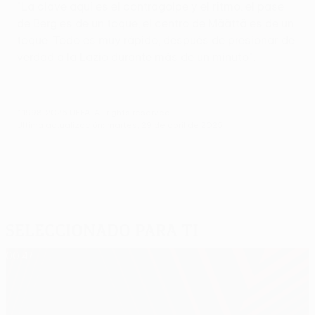
"La clave aquí es el contragolpe y el ritmo: el pase
de Berg es de un toque, el centro de Määttä es de un
toque. Todo es muy rápido, después de presionar de
verdad a la Lazio durante más de un minuto".
© 1998-2026 UEFA. All rights reserved.
Última actualización: martes, 29 de abril de 2025
Seleccionado para ti
00:47