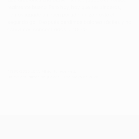
realmente bueno. Pero hoy, hay que ser sinceros,
hemos jugado un buen partido, quizá hasta el
segundo gol. Después perdimos balones fáciles y no
estuvimos concentrados al 100 %”.
© 1998-2026 UEFA. All rights reserved.
Última actualización: jueves, 21 de mayo de 2026
UEFA Europa League