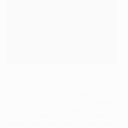
El entrenador del Aston Villa, Unai Emery, besa a un viejo
amigo
Getty Images
Julian Schuster, entrenador del Freiburg
:
"Enhorabuena al Aston Villa: han estado fantásticos
toda la temporada. Ambos equipos lucharon con
fuerza desde el principio y, salvo una ocasión de
(Morgan) Rogers, ninguno de los dos creó muchas