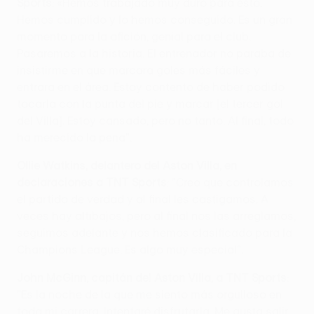
Sports
: «Hemos trabajado muy duro para esto.
Hemos cumplido y lo hemos conseguido. Es un gran
momento para la afición, genial para el club.
Pasaremos a la historia. El entrenador no paraba de
insistirme en que marcara goles más fáciles y
entrara en el área. Estoy contento de haber podido
tocarla con la punta del pie y marcar [el tercer gol
del Villa]. Estoy cansado, pero no tanto. Al final, todo
ha merecido la pena".
Ollie Watkins, delantero del Aston Villa, en
declaraciones a TNT Sports
: "Creo que controlamos
el partido de verdad y al final les castigamos. A
veces hay altibajos, pero al final nos las arreglamos,
seguimos adelante y nos hemos clasificado para la
Champions League. Es algo muy especial".
John McGinn, capitán del Aston Villa, a TNT Sports
:
"Es la noche de la que me siento más orgulloso en
toda mi carrera. Intentaré disfrutarla. Me gusta salir