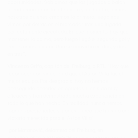
oportunidades. Sabíamos que las jugadas a balón
parado marcarían la diferencia y, de hecho, fuimos
nosotros quienes creamos la primera; luego nos
vimos por detrás en el marcador tras una jugada
perfectamente ejecutada. En ese momento, hay que
mantener la calma, pero luego llegó el segundo gol y
empezamos a sufrir. Uno se convirtió en dos, y dos
en tres".
Vincenzo Grifo, capitán del Freiburg, a RTL
: "Hay que
reconocer con sinceridad que el Aston Villa fue el
mejor equipo. Por desgracia, hoy no hemos
conseguido ponerles en aprietos. Han sido muy
eficaces y han demostrado mucha experiencia en
todo lo que han hecho. En realidad, nunca hemos
logrado presionarles y, por eso, creo que ha sido una
victoria merecida para el Aston Villa".
Igor Matanović, delantero del Freiburg, en
declaraciones a la UEFA
: “Hemos jugado un torneo