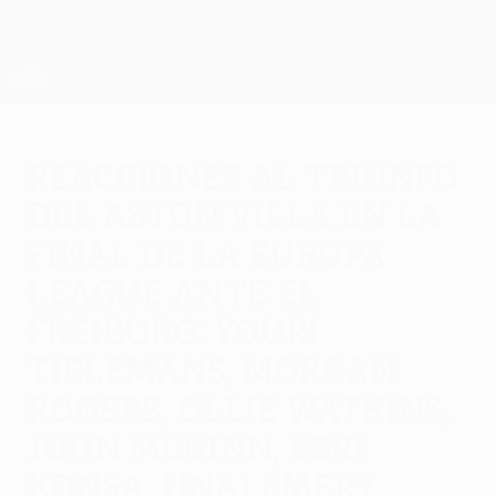
Saltar
al
contenido
UEFA Europa League oficial
Consíguela
principal
Resultados y estadísticas de fútbol en directo
UEFA Europa League
Reacciones al triunfo
del Aston Villa en la
final de la Europa
League ante el
Freiburg: Youri
Tielemans, Morgan
Rogers, Ollie Watkins,
John McGinn, Ezri
Konsa, Unai Emery