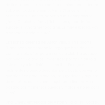
de fiesta, pero me lo tomaré con calma para intentar
saborear cada momento. A mis 31 años, en mi
primera final europea, he visto a mis compañeros
[Jack] Grealish y [Andy] Robertson ganar [trofeos
europeos]. Ahora me toca a mí. Es muy especial, voy
a saborear cada minuto".
Ezri Konsa, defensa del Aston Villa, a TNT Sports
:
"Hace poco comentaba lo largo que ha sido este
camino: siete años para mí en este club. He pasado
por muchos altibajos. Poder traer por fin un título a
este club y a la afición es increíble. Es algo que
realmente no puedo describir, pero basta con ver lo
que significa para la afición, los jugadores y algunos
de nosotros que llevamos aquí tanto tiempo. Han
pasado por momentos buenos y malos; esto es para
ellos".
Unai Emery, entrenador del Aston Villa, a TNT Sports
: