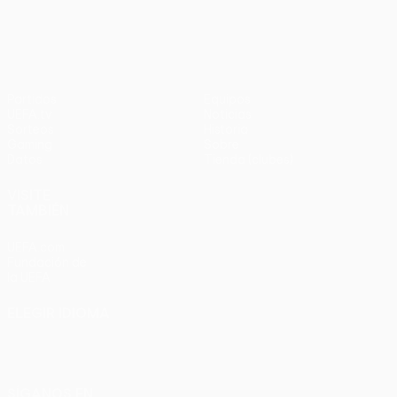
en
UEFA Europa League
3-1
penaltis)
en
Wembley
penaltis)
en 2011
Partidos
Equipos
UEFA.tv
Noticias
Sorteos
Historia
Gaming
Sobre
Datos
Tienda (clubes)
VISITE
TAMBIÉN
UEFA.com
Fundación de
la UEFA
ELEGIR IDIOMA
Español
English
Français
Deutsch
Русский
Español
Italiano
Português
SÍGANOS EN