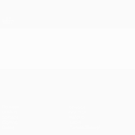
Saltar
al
contenido
UEFA Europa League oficial
Consíguela
principal
Resultados y estadísticas de fútbol en directo
UEFA Europa League
Vídeos
Resúmenes en vídeo
UEFA Europa League
Partidos
Equipos
UEFA.tv
Noticias
Sorteos
Historia
Gaming
Sobre
Datos
Tienda (clubes)