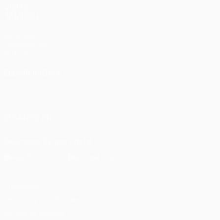
VISITE
TAMBIÉN
UEFA.com
Fundación de
la UEFA
ELEGIR IDIOMA
Español
English
Français
Deutsch
Русский
Español
Italiano
Português
SÍGANOS EN
Descarga la app oficial
Privacidad
Términos y condiciones
Política de cookies