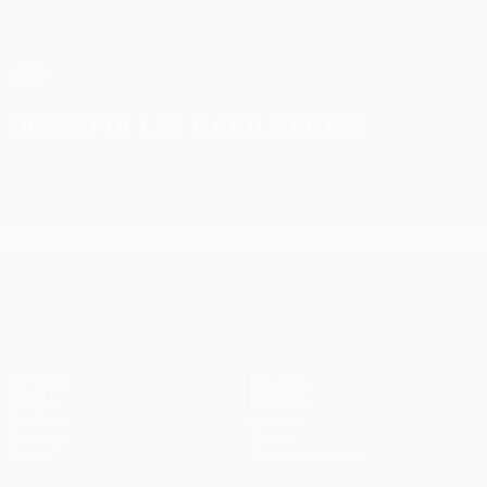
Saltar
al
contenido
UEFA Europa League oficial
Consíguela
principal
Resultados y estadísticas de fútbol en directo
UEFA Europa League
Disfruta las habilidades
UEFA Europa League
Partidos
Equipos
UEFA.tv
Noticias
Sorteos
Historia
Gaming
Sobre
Datos
Tienda (clubes)