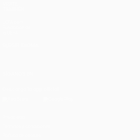
VISITE
TAMBIÉN
UEFA.com
Fundación de
la UEFA
ELEGIR IDIOMA
Español
English
Français
Deutsch
Русский
Español
Italiano
Português
SÍGANOS EN
Descarga la app oficial
Privacidad
Términos y condiciones
Política de cookies