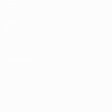
Sorteos
Historia
Grupos
Sobre
Vídeos
PÁGINAS
WEB DE LA
UEFA
UEFA.com
Fundación de la
UEFA
ELEGIR IDIOMA
Español
English
Français
Deutsch
Русский
Español
Italiano
Português
Privacidad
Términos y condiciones
Política de cookies
Ajustes de privacidad