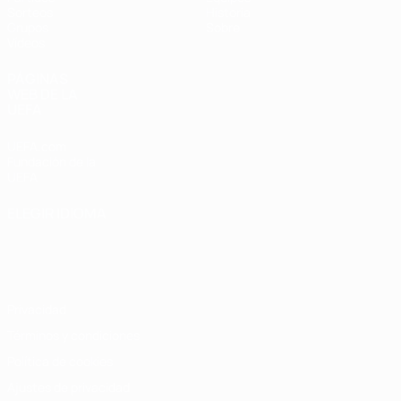
Sorteos
Historia
Grupos
Sobre
Vídeos
PÁGINAS
WEB DE LA
UEFA
UEFA.com
Fundación de la
UEFA
ELEGIR IDIOMA
Español
English
Français
Deutsch
Русский
Español
Italiano
Português
Privacidad
Términos y condiciones
Política de cookies
Ajustes de privacidad