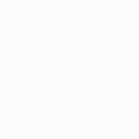
Sorteos
Historia
Grupos
Sobre
Vídeos
PÁGINAS
WEB DE LA
UEFA
UEFA.com
Fundación de la
UEFA
ELEGIR IDIOMA
Español
English
Français
Deutsch
Русский
Español
Italiano
Português
Privacidad
Términos y condiciones
Política de cookies
Ajustes de privacidad