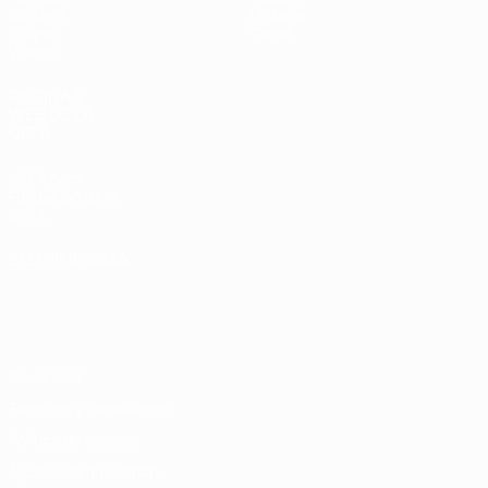
Sorteos
Historia
Grupos
Sobre
Vídeos
PÁGINAS
WEB DE LA
UEFA
UEFA.com
Fundación de la
UEFA
ELEGIR IDIOMA
Español
English
Français
Deutsch
Русский
Español
Italiano
Português
Privacidad
Términos y condiciones
Política de cookies
Ajustes de privacidad