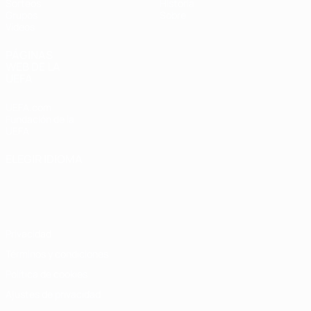
Sorteos
Historia
Grupos
Sobre
Vídeos
PÁGINAS
WEB DE LA
UEFA
UEFA.com
Fundación de la
UEFA
ELEGIR IDIOMA
Español
English
Français
Deutsch
Русский
Español
Italiano
Português
Privacidad
Términos y condiciones
Política de cookies
Ajustes de privacidad