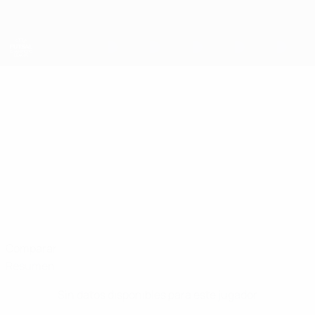
Saltar
al
contenido
principal
UEFA Champions League de Fútbol Sala
VLADIMIR
Vladimir Derendiajev Datos
DERENDIAJEV
Kauno Žalgiris
Lituania
Comparar
Resumen
Sin datos disponibles para este jugador