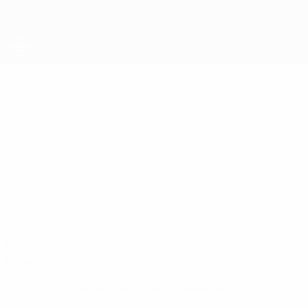
Saltar
al
contenido
principal
UEFA Champions League de Fútbol Sala
BALSA
Balsa Durković Datos
DURKOVIĆ
Bajo Pivljanin
Montenegro
Comparar
Resumen
Sin datos disponibles para este jugador