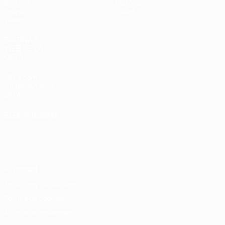
Sorteos
Historia
Grupos
Sobre
Vídeos
PÁGINAS
WEB DE LA
UEFA
UEFA.com
Fundación de la
UEFA
ELEGIR IDIOMA
Español
English
Français
Deutsch
Русский
Español
Italiano
Português
Privacidad
Términos y condiciones
Política de cookies
Ajustes de privacidad