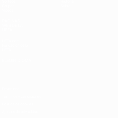
Sorteos
Historia
Grupos
Sobre
Vídeos
PÁGINAS
WEB DE LA
UEFA
UEFA.com
Fundación de la
UEFA
ELEGIR IDIOMA
Español
English
Français
Deutsch
Русский
Español
Italiano
Português
Privacidad
Términos y condiciones
Política de cookies
Ajustes de privacidad