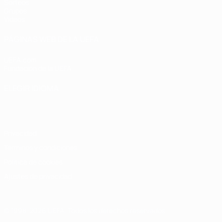
Sorteos
Grupos
Vídeos
PÁGINAS WEB DE LA UEFA
UEFA.com
Fundación de la UEFA
ELEGIR IDIOMA
Español
English
Français
Deutsch
Русский
Español
Italiano
Privacidad
Términos y condiciones
Política de cookies
Ajustes de privacidad
© 1998-2026 UEFA. Todos los derechos reservados