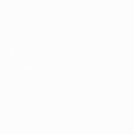
Sorteos
Historia
Grupos
Sobre
Vídeos
PÁGINAS
WEB DE LA
UEFA
UEFA.com
Fundación de la
UEFA
ELEGIR IDIOMA
Español
English
Français
Deutsch
Русский
Español
Italiano
Português
Privacidad
Términos y condiciones
Política de cookies
Ajustes de privacidad