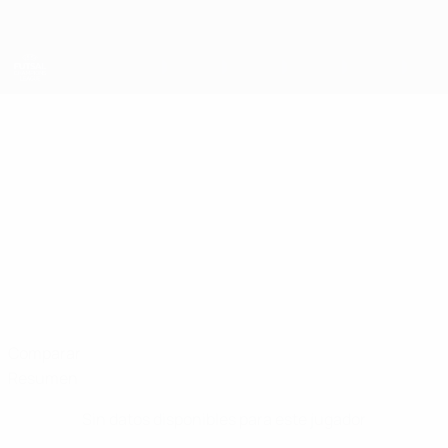
Saltar
al
contenido
principal
UEFA Champions League de Fútbol Sala
STANISLAV
Stanislav Arslanov Datos
ARSLANOV
Maccabi Netanya
Comparar
Resumen
Sin datos disponibles para este jugador