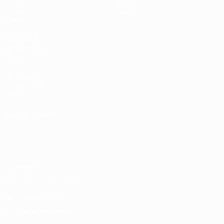
Sorteos
Historia
Grupos
Sobre
Vídeos
PÁGINAS
WEB DE LA
UEFA
UEFA.com
Fundación de la
UEFA
ELEGIR IDIOMA
Español
English
Français
Deutsch
Русский
Español
Italiano
Português
Privacidad
Términos y condiciones
Política de cookies
Ajustes de privacidad