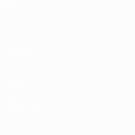
Sorteos
Grupos
Vídeos
PÁGINAS WEB DE LA UEFA
UEFA.com
Fundación de la UEFA
ELEGIR IDIOMA
Español
English
Français
Deutsch
Русский
Español
Italiano
Privacidad
Términos y condiciones
Política de cookies
Ajustes de privacidad
© 1998-2026 UEFA. Todos los derechos reservados