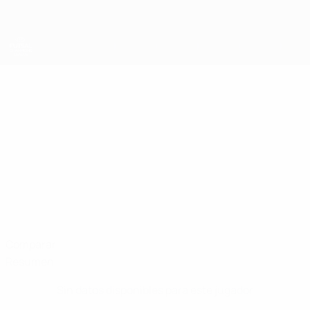
Saltar
al
contenido
principal
UEFA Champions League de Fútbol Sala
JÂNIO
Jânio Datos
KMF Loznica-Grad 2018
Comparar
Resumen
Sin datos disponibles para este jugador