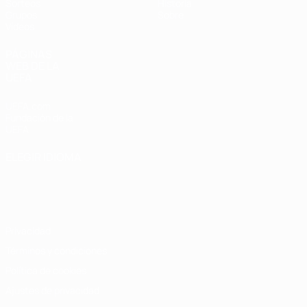
Sorteos
Historia
Grupos
Sobre
Vídeos
PÁGINAS
WEB DE LA
UEFA
UEFA.com
Fundación de la
UEFA
ELEGIR IDIOMA
Español
English
Français
Deutsch
Русский
Español
Italiano
Português
Privacidad
Términos y condiciones
Política de cookies
Ajustes de privacidad