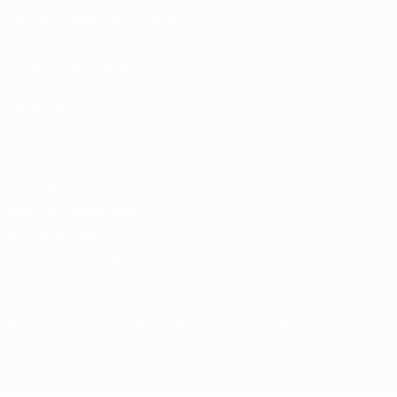
PÁGINAS WEB DE LA UEFA
UEFA.com
Fundación de la UEFA
ELEGIR IDIOMA
Español
English
Français
Deutsch
Русский
Español
Italiano
Privacidad
Términos y condiciones
Política de cookies
Ajustes de privacidad
© 1998-2026 UEFA. Todos los derechos reservados
La palabra UEFA, el logo de la UEFA y todas las marcas relacionadas c
marcas registradas para uso comercial. El uso de UEFA.com significa 