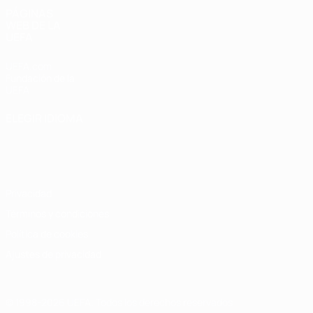
PÁGINAS
WEB DE LA
UEFA
UEFA.com
Fundación de la
UEFA
ELEGIR IDIOMA
Español
English
Français
Deutsch
Русский
Español
Italiano
Português
Privacidad
Términos y condiciones
Política de cookies
Ajustes de privacidad
© 1998-2026 UEFA. Todos los derechos reservados