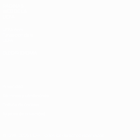
PÁGINAS
WEB DE LA
UEFA
UEFA.com
Fundación de la
UEFA
ELEGIR IDIOMA
Español
English
Français
Deutsch
Русский
Español
Italiano
Português
Privacidad
Términos y condiciones
Política de cookies
Ajustes de privacidad
© 1998-2026 UEFA. Todos los derechos reservados