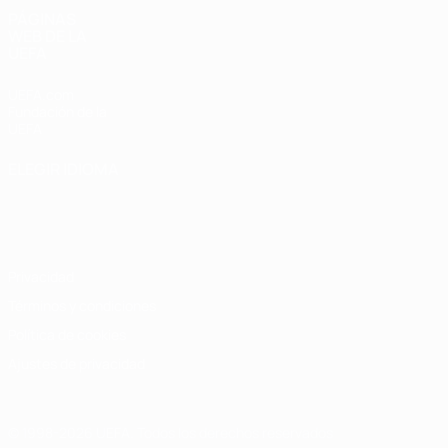
PÁGINAS
WEB DE LA
UEFA
UEFA.com
Fundación de la
UEFA
ELEGIR IDIOMA
Español
English
Français
Deutsch
Русский
Español
Italiano
Português
Privacidad
Términos y condiciones
Política de cookies
Ajustes de privacidad
© 1998-2026 UEFA. Todos los derechos reservados