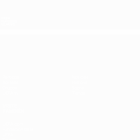
Saltar
al
contenido
Nations League y EURO Femenina
Consíguela
principal
Resultados y estadísticas de fútbol en directo
UEFA Nations League
UEFA Nations League
Partidos
Noticias
Sorteos
Historia
Grupos
Sobre
UEFA.tv
Tienda
VISITE
TAMBIÉN
UEFA.com
Fundación de la
UEFA
Tienda