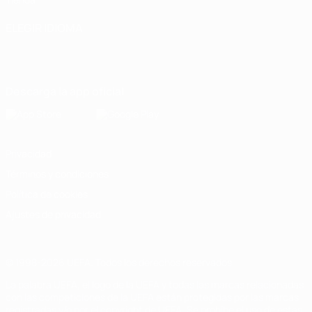
ELEGIR IDIOMA
Español
English
Français
Deutsch
Русский
Español
Italiano
Português
Descarga la app oficial
Privacidad
Términos y condiciones
Política de cookies
Ajustes de privacidad
© 1998-2026 UEFA. Todos los derechos reservados
La palabra UEFA, el logo de la UEFA y todas las marcas relacionadas
con las competiciones de la UEFA están protegidas por las marcas
registradas y/o por el copyright de UEFA. Se prohíbe el uso de estas