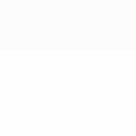
© 1998-2026 UEFA. Todos los derechos reservados
La palabra UEFA, el logo de la UEFA y todas las marcas relacionadas
con las competiciones de la UEFA están protegidas por las marcas
registradas y/o por el copyright de UEFA. Se prohíbe el uso de estas
marcas registradas para uso comercial. El uso de UEFA.com
significa la aceptación de sus Términos, Condiciones y Política de
Privacidad.