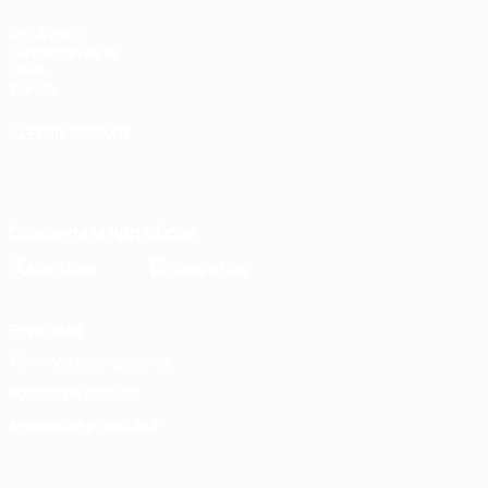
UEFA.com
Fundación de la
UEFA
Tienda
ELEGIR IDIOMA
Español
English
Français
Deutsch
Русский
Español
Italiano
Português
Descarga la app oficial
Privacidad
Términos y condiciones
Política de cookies
Ajustes de privacidad