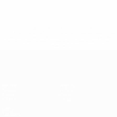
* Suspendida hasta nuevo aviso. <a
href='https://es.uefa.com/insideuefa/mediaservices/medi
148df3492859-aef1bad645a5-1000--fifa-uefa-suspenden-
a-los-clubes-y-selecciones-nacionales-rusas/'>Más
información</a>
UEFA Nations League
Partidos
Noticias
Sorteos
Historia
Grupos
Sobre
UEFA.tv
Tienda
VISITE
TAMBIÉN