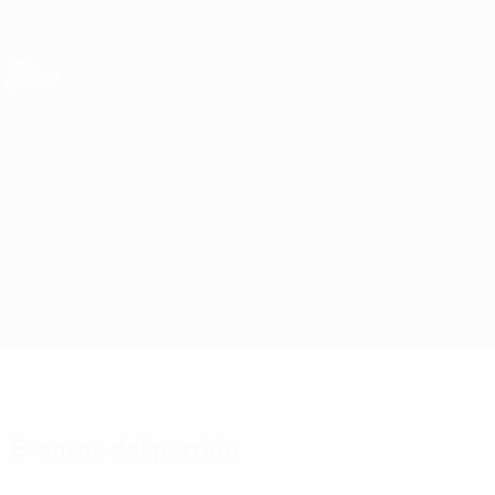
Saltar
al
contenido
Nations League y EURO Femenina
Consíguela
principal
Resultados y estadísticas de fútbol en directo
UEFA Nations League
Bielorrusia vs Moldavia
Resumen
Novedades
Información del partido
Eventos del partido