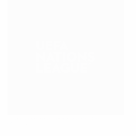
Los goleadores fineses Glen Kamara y Pyry Soiri
©AFP/Getty Images