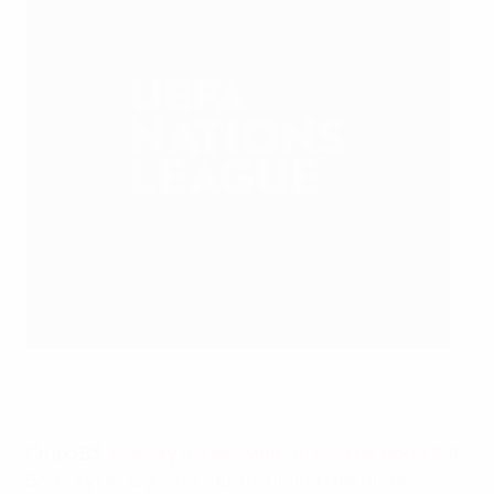
Edin Džeko celebra su gol
©AFP/Getty Images
Grupo
B3:
Bosnia y Herzegovina - Irlanda del Norte 2-0
Bosnia y Herzegovina superó a Irlanda del Norte