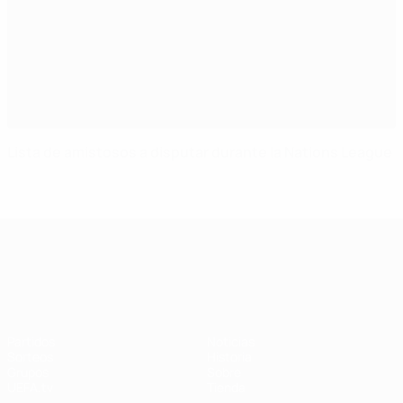
Lista de amistosos a disputar durante la Nations League
UEFA Nations League
Partidos
Noticias
Sorteos
Historia
Grupos
Sobre
UEFA.tv
Tienda