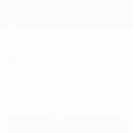
Saltar
al
contenido
Nations League y EURO Femenina
Consíguela
principal
Resultados y estadísticas de fútbol en directo
UEFA Nations League
Victoria inglesa en España y
descenso de Islandia
lunes, 15 de octubre de 2018
Los de Southgate ganaron con una gran
primera parte, mientras que Suiza superó
al cuadro islandés.