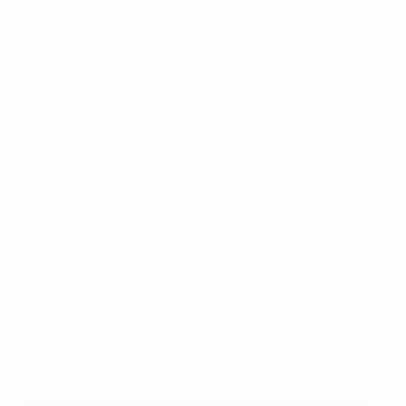
gracias a dos buenos goles en Sarajevo. Edin Džeko fue
el causante de la tercera derrota para los visitantes
gracias a sus tantos en cada periodo. Los balcánicos
tienen seis puntos de margen sobre el segundo.
Liga C
Grupo
C2:
Estonia 3-3 Hungría
Estonia golpeó primero en un trepidante partido en
Tallin. Siim Luts completó un gran trabajo, pero
Hungría logró empatar en cuatro minutos gracias a un
disparo colocado perfecto de Dominik Nagy. Ádám
Szalai logró poner por delante a los magiares, pero
Máté Pátkai empató a 20 minutos para el final. Henri
Anier hizo el 3-2 (79') y el propio Szalai igualó dos
después. Estonia logra su primer punto, mientras que
Hungría tiene tres.