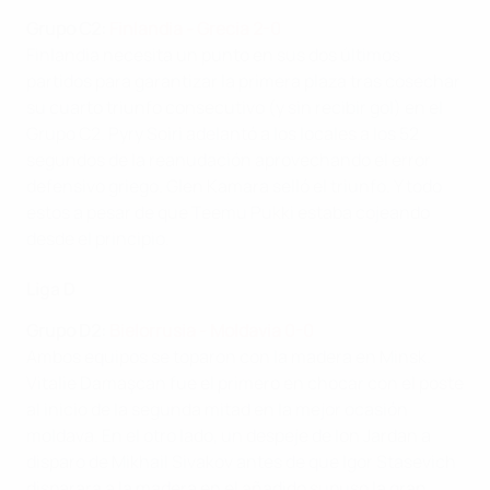
Grupo
C2:
Finlandia - Grecia 2-0
Finlandia necesita un punto en sus dos últimos
partidos para garantizar la primera plaza tras cosechar
su cuarto triunfo consecutivo (y sin recibir gol) en el
Grupo C2. Pyry Soiri adelantó a los locales a los 52
segundos de la reanudación aprovechando el error
defensivo griego. Glen Kamara selló el triunfo. Y todo
estos a pesar de que Teemu Pukki estaba cojeando
desde el principio.
Liga D
Grupo
D2:
Bielorrusia - Moldavia 0-0
Ambos equipos se toparon con la madera en Minsk.
Vitalie Damaşcan fue el primero en chocar con el poste
al inicio de la segunda mitad en la mejor ocasión
moldava. En el otro lado, un despeje de Ion Jardan a
disparo de Mikhail Sivakov antes de que Igor Stasevich
disparara a la madera en el añadido supuso la gran