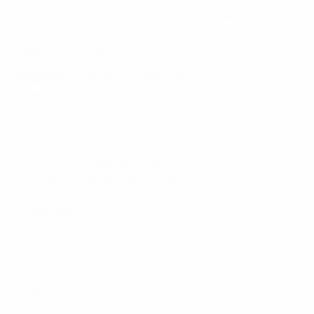
ocasión local. Bielorrusia cae a la segunda plaza y se
queda un punto por detrás de Luxemburgo y tres por
delante de Moldavia (tercera).
Grupo
D2:
Luxemburgo - San Marino 3-0
Luxemburgo logró auparse a la primera plaza de grupo
tras su contundente victoria. David Turpel marcó en
los primeros minutos para lograr una victoria que se
allanó con la expulsión de Alex Gasperoni a los nueve
minutos de la segunda mitad. Danel Sinani y Vincent
Thill dejaron los puntos en casa.
Amistosos
Croacia - Jordania 2-1
© 1998-2026 UEFA. All rights reserved.
Última actualización: viernes, 30 de noviembre de 2018