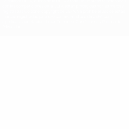
La palabra UEFA, el logo de la UEFA y todas las marcas relacionadas
con las competiciones de la UEFA están protegidas por las marcas
registradas y/o por el copyright de UEFA. Se prohíbe el uso de estas
marcas registradas para uso comercial. El uso de UEFA.com
significa la aceptación de sus Términos, Condiciones y Política de
Privacidad.