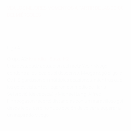
VEA LOS MEJORES MOMENTOS A PARTIR DE LAS 00:00
DEL MIÉRCOLES
Liga A
Grupo A2:
Islandia - Suiza 1-2
Una destacada actuación del meta Yvon Mvogo
condenó a los locales al descenso. Mvogo negó el gol a
Gylfi Sigurdsson en múltiples ocasiones, mientras que
los goles visitantes llegaron por medio de Haris
Seferović (de cabeza) y Michael Lang. Alfred
Finnbogason recortó distancias con un maravilloso gol
desde lejos, pero no hubo opción de volver a superar a
un inspirado Mvogo.