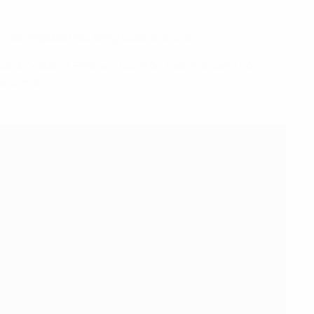
 las llegadas más peligrosas de Suiza.
os de Vladimir Petković tuvieron tres más, pero no
r encima.