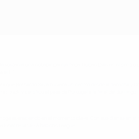
 sostenía una notable pareja Pepe-Rúben Días en el centro de l
el 1-1.
a que Bernardo Silva pusiera un centro desde la derecha y Cr
t-trick' y certificó el pase de Portugal a la final del domingo.
 prórroga apareciendo en el momento clave. Con sus dianas en el
se Final de la UEFA Nations League.