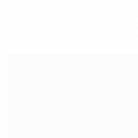
Xherdan Shaqiri con el talento, Kevin Mbabu con sus subid
En el minuto 25, Cristiano aprovechó un libre directo cerc
lograron batir a Rui Patrício. La más clara, un derechazo d