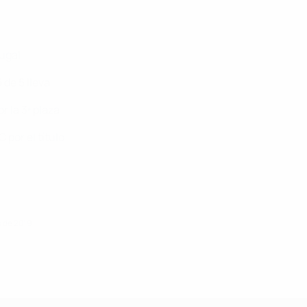
tugal
 de 5 lleva
r la 3ª plaza
 por el título
o de 2019