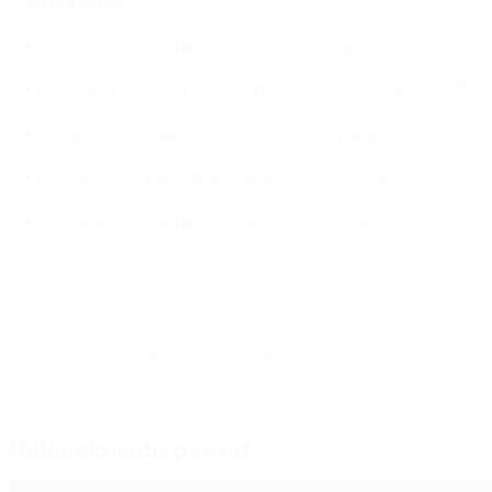
Datos clave
Sexto 'hat-trick' de Ronaldo con la selección
Cristiano Ronaldo lleva 88 goles en 157 partidos con Por
Ricardo Rodríguez sigue sin fallar un penalti con Suiza: 5
Suiza - Holanda/Inglaterra, el domingo a las 15:00 HEC po
Portugal - Holanda/Inglaterra, el domingo a las 20:45 HEC
© 1998-2026 UEFA. All rights reserved.
Última actualización: viernes, 7 de juni
Seleccionado para ti