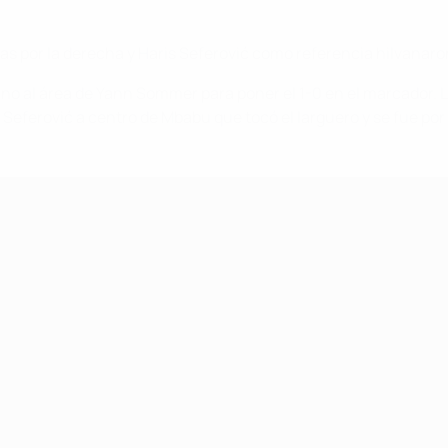
as por la derecha y Haris Seferović como referencia hilvanaron
ano al área de Yann Sommer para poner el 1-0 en el marcador. L
e Seferović a centro de Mbabu que tocó el larguero y se fue po