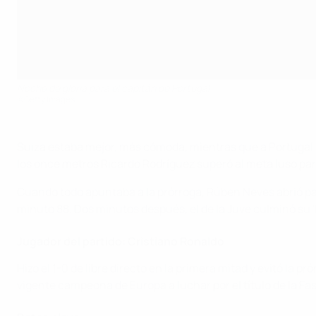
Noche de gloria para el capitán de Portugal
©Getty Images
Suiza estaba mejor, más cómoda, mientras que a Portugal la
los once metros Ricardo Rodríguez superó al meta luso para 
Cuando todo apuntaba a la prórroga, Rúben Neves abrió par
minuto 88. Dos minutos después, el de la Juve culminó su 'ha
Jugador del partido: Cristiano Ronaldo
Hizo el 1-0 de libre directo en la primera mitad y evitó la
vigente campeona de Europa a luchar por el título de la Fa