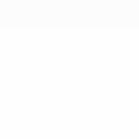
 el de la Juventus llevó a Portugal a la final de l
gue se la llevó Portugal gracias a un 3-1 en el que Cristiano R
 a la prórroga ante una interesante Suiza.
no de los grandes alicientes en Oporto, los locales tuvieron l
 disparo del atacante de la Juventus no vio portería.