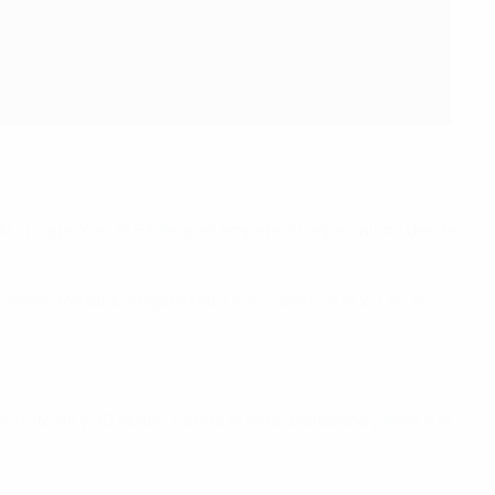
a zaga. Y en el 57' llegó el empate. El especialista desde
istiano Ronaldo enganchara con violencia el 2-1 en el
 minuto 88 y 90 acabó siendo el más destacado y lleva a la