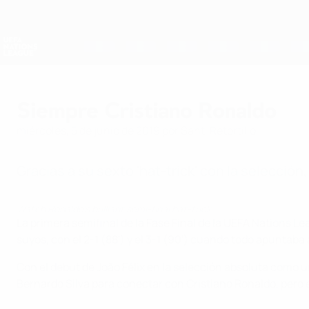
Saltar
al
contenido
Nations League y EURO Femenina
principal
Resultados y estadísticas de fútbol en directo
UEFA Nations League
Siempre Cristiano Ronaldo
miércoles, 5 de junio de 2019
por Santi Retortillo
Gracias a su sexto 'hat-trick' con la selección,
Watch Ronaldo's brilliant semi-final hat-trick
La primera semifinal de la Fase Final de la UEFA Nations Lea
suyos, con el 2-1 (88') y el 3-1 (90') cuando todo apuntaba
Con el debut de João Félix en la selección absoluta como u
Bernardo Silva para conectar con Cristiano Ronaldo, pero el