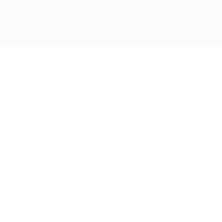
Consíguela
a UEFA Nations League.
onaldo fue protagonista al hacer los tres tantos de los
a primera tras un error de Manuel Akanji que aprovechó