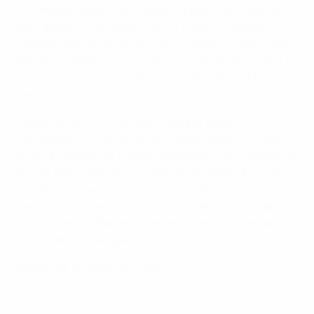
La campeona de Europa, Italia, empezó con buen pie,
pero desde el momento en que Ferran Torres envió al
segundo palo un delicioso centro desde la izquierda de
Mikel Oyarzabal en el minuto 17, su racha récord de 37
partidos sin conocer la derrota estaba destinada a
llegar a su fin.
Leonardo Bonucci fue expulsado por doble
amonestación, y la situación empeoró para los 'Azzurri'
al filo del descanso, cuando Oyarzabal volvió a asistir a
Ferran Torres para que el delantero batiese de cabeza
a Donnarumma. En el minuto 83, Federico Chiesa
aprovechó un centro de Lorenzo Pellegrini para dar a
los hombres de Roberto Mancini la oportunidad de
remontar, pero la igualada no llegó.
Descargar la app de la EURO
Italia - España 1-2