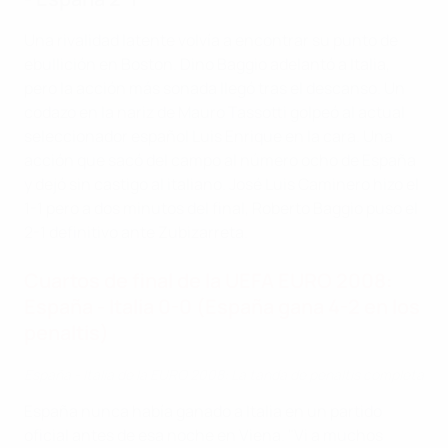
Una rivalidad latente volvía a encontrar su punto de
ebullición en Boston. Dino Baggio adelantó a Italia,
pero la acción más sonada llegó tras el descanso. Un
codazo en la nariz de Mauro Tassotti golpeó al actual
seleccionador español Luis Enrique en la cara. Una
acción que sacó del campo al número ocho de España
y dejó sin castigo al italiano. José Luis Caminero hizo el
1-1 pero a dos minutos del final, Roberto Baggio puso el
2-1 definitivo ante Zubizarreta.
Cuartos de final de la UEFA EURO 2008:
España - Italia 0-0 (España gana 4-2 en los
penaltis)
España - Italia de la EURO 2008: La tanda de penaltis completa
España nunca había ganado a Italia en un partido
oficial antes de esa noche en Viena. "Vi a muchos