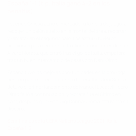
España 1-1 (t.p, Italia ganó 4-2 en los
penaltis)
Federico Chiesa abrió el marcador a la hora de juego, al
recoger un balón suelto en la frontal del área, recortar
y rematar en el segundo palo. Los azzurri tuvieron
ocasiones para sentenciar la eliminatoria antes de que
Álvaro Morata, que entró tras el gol de Italia, empatara
tras un buen intercambio de pases con Dani Olmo.
España tuvo las mejores oportunidades en la prórroga,
pero no pudo superar la tanda de penaltis; Unai Simón
detuvo el primer lanzamiento de Manuel Locatelli, pero
Olmo falló a continuación, y Morata fue el último en
caer, después que Gianluigi Donnarumma detuviera su
disparo.
Semifinales de la UEFA Nations League 2021: Italia -
España 1-2