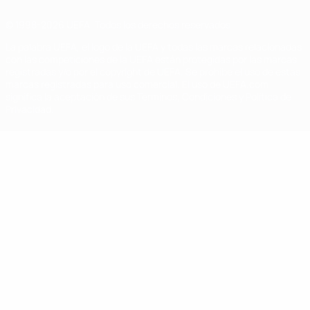
© 1998-2026 UEFA. Todos los derechos reservados
La palabra UEFA, el logo de la UEFA y todas las marcas relacionadas
con las competiciones de la UEFA están protegidas por las marcas
registradas y/o por el copyright de UEFA. Se prohíbe el uso de estas
marcas registradas para uso comercial. El uso de UEFA.com
significa la aceptación de sus Términos, Condiciones y Política de
Privacidad.