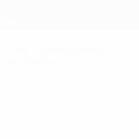
Saltar
al
contenido
Nations League y EURO Femenina
Consíguela
principal
Resultados y estadísticas de fútbol en directo
UEFA Nations League
Italia - España: partidos
inolvidables
martes, 13 de junio de 2023
por Daniel Huerta
Dos selecciones con un amplio historial se
miden en las semifinales de la UEFA
Nations League. Por ello, en UEFA.com
recordamos algunos de los mejores
partidos entre ambas.