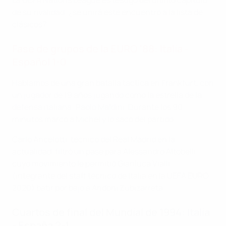
La UEFA Nations League es testigo del último capítulo
de su rivalidad; ¿se unirá este encuentro a la lista de
clásicos?
Fase de grupos de la EURO '88: Italia -
Español 1-0
Hablamos de una gran batalla táctica en Frankfurt, con
un jugador de 19 años jugando como la estrella de la
defensa italiana: Paolo Maldini. Durante los 90
minutos marcó a Míchel y lo sacó del partido.
Carlo Ancelotti, técnico del Real Madrid en la
actualidad, filtró un pase para Alessandro Altobelli,
cuyo movimiento le permitió Gianluca Vialli
(integrante del staff técnico de Italia en la UEFA EURO
2020) batir por bajo a Andoni Zubizarreta.
Cuartos de final del Mundial de 1994: Italia
- España 2-1