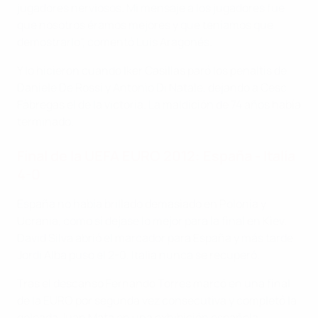
jugadores nerviosos. Mi mensaje a los jugadores fue
que nosotros éramos mejores y que teníamos que
demostrarlo", comentó Luis Aragonés.
Y lo hicieron cuando Iker Casillas paró los penaltis de
Daniele De Rossi y Antonio Di Natale, dejando a Cesc
Fàbregas el de la victoria. La maldición de 74 años había
terminado.
Final de la UEFA EURO 2012: España - Italia
4-0
España no había brillado demasiado en Polonia y
Ucrania, como si dejase lo mejor para la final en Kiev.
David Silva abrió el marcador para España y más tarde
Jordi Alba puso el 2-0. Italia nunca se recuperó.
Tras el descanso Fernando Torres marcó en una final
de la EURO por segunda vez consecutiva y completó la
goleada Juan Mata en una exhibición española.