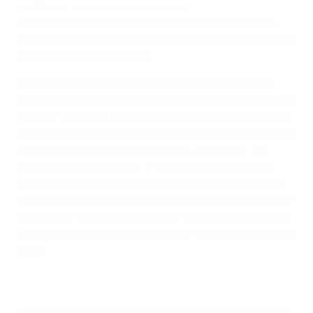
Los España - Italia a lo largo de los años
Italia y España volverán a revivir una de las grandes
rivalidades del fútbol selecciones cuando se enfrenten
en Enschede el 15 de junio.
Ambas selecciones se han enfrentado 12 veces en
fases finales de grandes torneo, con Italia teniendo un
balance favorable hasta que
España ganó en la tanda
de los penaltis
en su camino hacia el triunfo en la UEFA
EURO 2008 y cuatro años después, en la final, los
españoles
vencieron por 4-0 en Kiev
a los italianos
para levantar otro título. Las tornas han cambiado un
poco desde entonces, con
Italia ganando su partido de
octavos de final de la EURO 2016
y después
superando
a España en los penaltis para llegar a la final de la EURO
2020
.