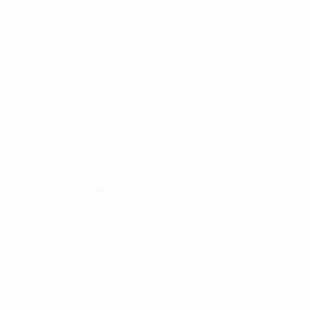
Sorteos
Historia
Grupos
Sobre
UEFA.tv
Tienda
VISITE
TAMBIÉN
UEFA.com
Fundación de la
UEFA
Tienda
Descarga la app oficial
Privacidad
Términos y condiciones
Política de cookies
Ajustes de privacidad