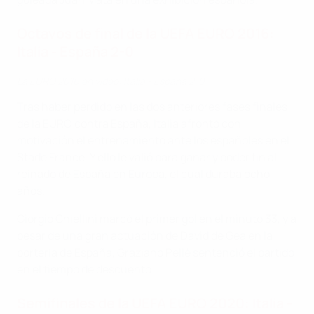
Octavos de final de la UEFA EURO 2016:
Italia - España 2-0
La EURO 2016 en vídeo: Italia - España 2-0
Tras haber perdido en las dos anteriores fases finales
de la EURO contra España, Italia afrontó con
motivación el entrenamiento ante los españoles en el
Stade France. Y ello le valió para ganar y poder fin al
reinado de España en Europa, el cual duraba ocho
años.
Giorgio Chiellini marcó el primer gol en el minuto 33, y a
pesar de una gran actuación de David de Gea en la
portería de España, Graziano Pellè sentenció el partido
en el tiempo de descuento.
Semifinales de la UEFA EURO 2020: Italia -