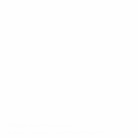
Noruega
asciende a la Liga A.
Austria
accede a los play-offs de la Liga A/B.