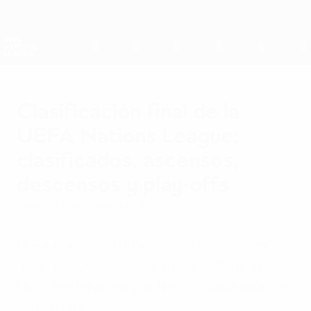
Saltar
al
contenido
Nations League y EURO Femenina
Consíguela
principal
Resultados y estadísticas de fútbol en directo
UEFA Nations League
Clasificación final de la
UEFA Nations League:
clasificados, ascensos,
descensos y play-offs
jueves, 21 de noviembre de 2024
UEFA.com echa un vistazo a los diferentes
ascensos, descensos y play-offs de la
UEFA Nations League tras la conclusión de
la fase liga.