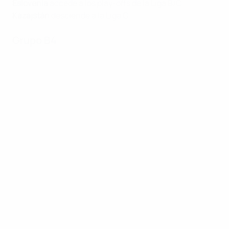
Eslovenia
accede a los play-offs de la Liga B/C.
Kazajstán
desciende a la Liga C.
Grupo B4