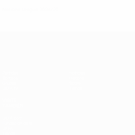
Nations League 2024/25
UEFA Nations League
Partidos
Noticias
Sorteos
Historia
Grupos
Sobre
UEFA.tv
Tienda
VISITE
TAMBIÉN
UEFA.com
Fundación de la
UEFA
Tienda