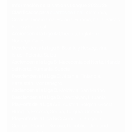
Información de la Nations League 2024/25
Clasificados para
cuartos de final
: Alemania,
Croacia, Dinamarca, España, Francia, Italia, Países
Bajos y Portugal
Ascienden a la Liga A
: Chequia, Inglaterra,
Noruega, Gales
Descienden a la Liga B
: Bosnia y Herzegovina,
Israel, Polonia, Suiza
Ascienden a la Liga B
: Macedonia del Norte, Irlanda
del Norte, Rumanía, Suecia
Descienden a la Liga C
: Albania, Finlandia,
Kazajstán, Montenegro
Ascienden a la Liga C
: Moldavia, San Marino
Descienden a la Liga D
: Azerbaiyán, Lituania
Play-offs de la Liga A/B
: Austria, Bélgica, Grecia,
Hungría, Escocia, Serbia, Turquía, Ucrania
Play-offs de la Liga B/C
: Armenia, Bulgaria,
Georgia, Islandia, Kosovo, República de Irlanda,