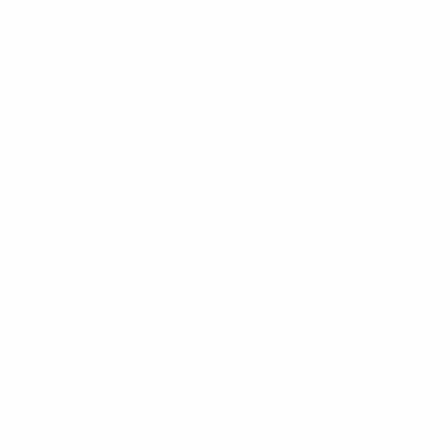
Rumanía
asciende a la Liga B
Kosovo
estará en los play-offs de la Liga B/C
Chipre
permanecerá en la Liga C
Lituania
desciende a la Liga D