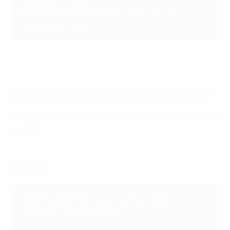
Eslovaquia, Eslovenia
Play-offs de la Liga C/D
: Gibraltar, Letonia,
Luxemburgo, Malta
Última actualización: 21 de noviembre, mediodía HEC
Toda la información está sujeta a confirmación final de
la UEFA.
Liga A
Clasificación final: ¿qué es lo próximo?
1º
Avanza a cuartos de final
2º
Avanza a cuartos de final