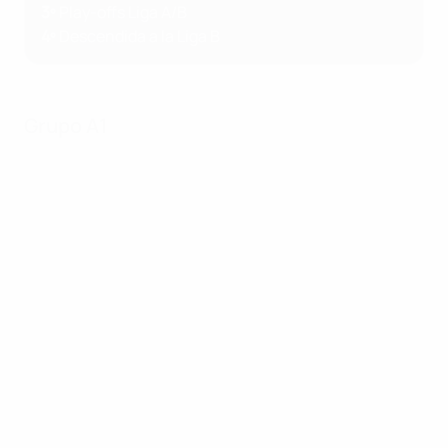
3º
Play-offs Liga A/B
4º
Descendida a la Liga B
Grupo A1