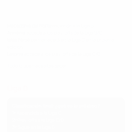
Macedonia del Norte
asciende a la Liga B.
Armenia
accede a los play-offs de la Liga B/C.
Islas Feroe
permanecerá en la Liga C en la próxima
edición.
Letonia
accede a los play-offs de la Liga C/D.
Todo lo que necesitas saber
Liga D
Clasificación final: ¿qué es lo próximo?
1º
Ascendida a la Liga C
2º
Play-offs a la Liga C/D
3º
Sigue en la Liga D