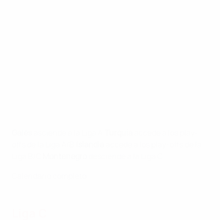
Gales
asciende a la Liga A.
Turquía
accede a los play-
offs de la Liga A/B.
Islandia
accede a los play-offs de la
Liga B/C.
Montenegro
desciende a la Liga C.
Calendario completo
Liga C