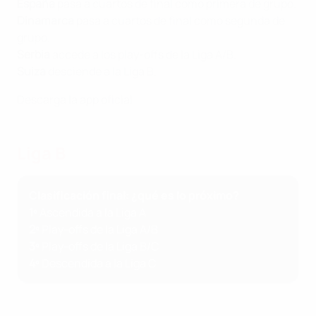
España
pasa a cuartos de final como primera de grupo.
Dinamarca
pasa a cuartos de final como segunda de
grupo.
Serbia
accede a los play-offs de la Liga A/B.
Suiza
desciende a la Liga B.
Descarga la app oficial
Liga B
Clasificación final: ¿qué es lo próximo?
1º
Ascendida a la Liga A
2º
Play-offs de la Liga A/B
3º
Play-offs de la Liga B/C
4º
Descendida a la Liga C