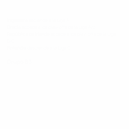
Inglaterra
asciende a la Liga A .
Grecia
accede a los play-offs de la Liga A/B.
República de Irlanda
accede a los play-offs de la Liga
B/C.
Finlandia
desciende a la Liga C.
Grupo B3