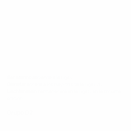
San Marino
asciende a la Liga C.
Gibraltar
accede a los play-offs de la Liga C/D.
Liechtenstein
permanecerá en la Liga D en la próxima
edición.
Grupo D2