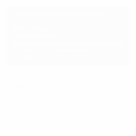
Clasificación final: ¿qué es lo próximo?
1º
Ascendida a la Liga B
2º
Play-offs Liga B/C
3º
Sigue en la Liga C
4º
Las dos peores clasificadas descienden a la Liga
D; las dos mejores clasificadas disputan los play-
offs de la Liga C/D
Grupo C1