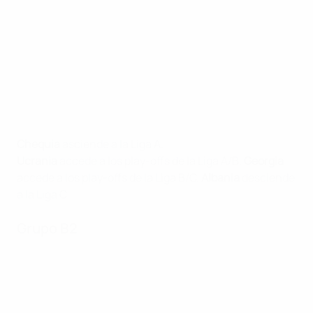
Chequia
asciende a la Liga A.
Ucrania
accede a los play-offs de la Liga A/B.
Georgia
accede a los play-offs de la Liga B/C.
Albania
desciende
a la Liga C.
Grupo B2