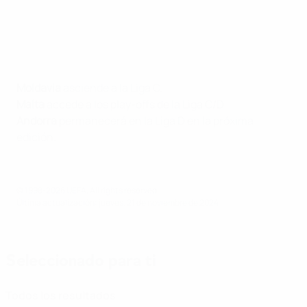
Moldavia
asciende a la Liga C.
Malta
accede a los play-offs de la Liga C/D.
Andorra
permanecerá en la Liga D en la próxima
edición.
© 1998-2026 UEFA. All rights reserved.
Última actualización: jueves, 21 de noviembre de 2024
Seleccionado para ti
Todos los resultados