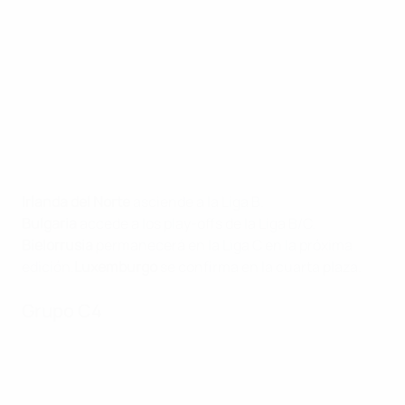
Irlanda del Norte
asciende a la Liga B.
Bulgaria
accede a los play-offs de la Liga B/C.
Bielorrusia
permanecerá en la Liga C en la próxima
edición.
Luxemburgo
se confirma en la cuarta plaza.
Grupo C4