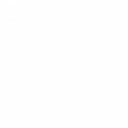
Suecia
asciende a la Liga B.
Eslovaquia
accede a los play-offs de la Liga B/C.
Estonia
permanecerá en la Liga C en la próxima
edición.
Azerbaiyán
se confirma en la cuarta plaza.
Grupo C2