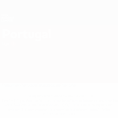
Saltar
al
contenido
Nations League y EURO Femenina
Consíguela
principal
Resultados y estadísticas de fútbol en directo
UEFA Nations League
Portugal
Portugal UEFA Nations League 2027
Liga
Resumen
Partidos
Estadísticas
Plantilla
* Suspendida hasta nuevo aviso. <a
href='https://es.uefa.com/insideuefa/mediaservices/medi
148df3492859-aef1bad645a5-1000--fifa-uefa-suspenden-
a-los-clubes-y-selecciones-nacionales-rusas/'>Más
información</a>