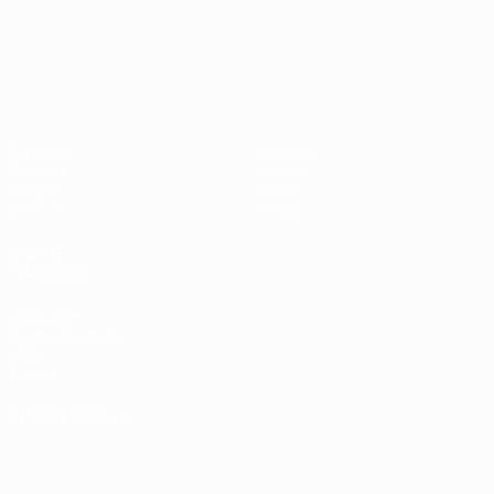
UEFA Nations League
Partidos
Noticias
Sorteos
Historia
Grupos
Sobre
UEFA.tv
Tienda
VISITE
TAMBIÉN
UEFA.com
Fundación de la
UEFA
Tienda
ELEGIR IDIOMA
Español
English
Français
Deutsch
Русский
Español
Italiano
Português